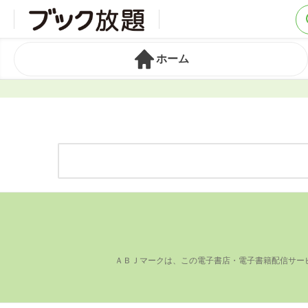
ホーム
ＡＢＪマークは、この電⼦書店・電⼦書籍配信サー