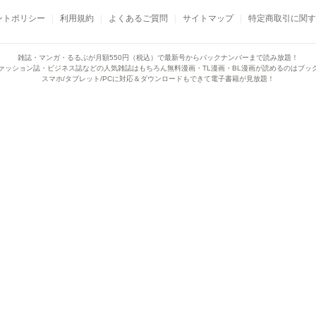
ントポリシー
利用規約
よくあるご質問
サイトマップ
特定商取引に関す
雑誌・マンガ・るるぶが月額550円（税込）で
最新号からバックナンバーまで読み放題！
ァッション誌・ビジネス誌などの人気雑誌はもちろん
無料漫画・TL漫画・BL漫画が読めるのはブッ
スマホ/タブレット/PCに対応＆ダウンロードもできて電子書籍が見放題！