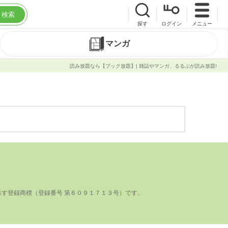
検索
探す
ログイン
メニュー
マンガ
読み放題なら【ブック放題】| 雑誌やマンガ、るるぶが読み放題!
登録商標（登録番号 第６０９１７１３号）です。
