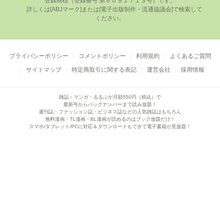
登録商標（登録番号 第６０９１７１３号）です。

      詳しくは[ABJマーク]または[電⼦出版制作・流通協議会]で検索して
ください。

プライバシーポリシー
コメントポリシー
利用規約
よくあるご質問
サイトマップ
特定商取引に関する表記
運営会社
採用情報
雑誌・マンガ・るるぶが月額550円（税込）で
最新号からバックナンバーまで読み放題！
週刊誌・ファッション誌・ビジネス誌などの人気雑誌はもちろん
無料漫画・TL漫画・BL漫画が読めるのはブック放題だけ！
スマホ/タブレット/PCに対応＆ダウンロードもできて電子書籍が見放題！