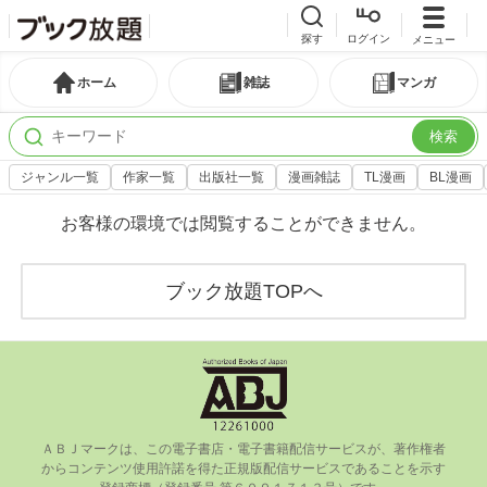
探す
ログイン
メニュー
ホーム
雑誌
マンガ
検索
ジャンル一覧
作家一覧
出版社一覧
漫画雑誌
TL漫画
BL漫画
お客様の環境では閲覧することができません。
ブック放題TOPへ
ＡＢＪマークは、この電⼦書店・電⼦書籍配信サービスが、著作権者
からコンテンツ使⽤許諾を得た正規版配信サービスであることを⽰す