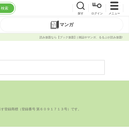
検索
探す
ログイン
メニュー
マンガ
読み放題なら【ブック放題】| 雑誌やマンガ、るるぶが読み放題!
登録商標（登録番号 第６０９１７１３号）です。
