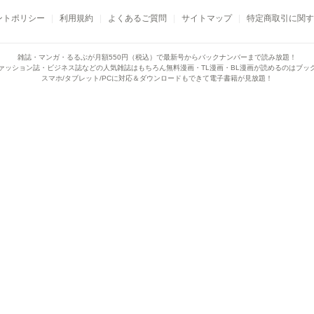
ントポリシー
利用規約
よくあるご質問
サイトマップ
特定商取引に関す
雑誌・マンガ・るるぶが月額550円（税込）で
最新号からバックナンバーまで読み放題！
ァッション誌・ビジネス誌などの人気雑誌はもちろん
無料漫画・TL漫画・BL漫画が読めるのはブッ
スマホ/タブレット/PCに対応＆ダウンロードもできて電子書籍が見放題！