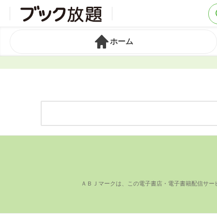
ホーム
ＡＢＪマークは、この電⼦書店・電⼦書籍配信サー