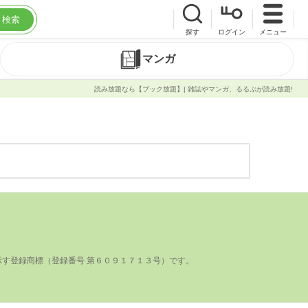
検索
探す
ログイン
メニュー
マンガ
読み放題なら【ブック放題】| 雑誌やマンガ、るるぶが読み放題!
登録商標（登録番号 第６０９１７１３号）です。
