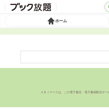
ホーム
ＡＢＪマークは、この電⼦書店・電⼦書籍配信サー