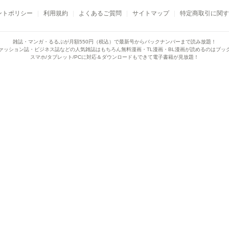
ントポリシー
利用規約
よくあるご質問
サイトマップ
特定商取引に関す
雑誌・マンガ・るるぶが月額550円（税込）で
最新号からバックナンバーまで読み放題！
ァッション誌・ビジネス誌などの人気雑誌はもちろん
無料漫画・TL漫画・BL漫画が読めるのはブッ
スマホ/タブレット/PCに対応＆ダウンロードもできて電子書籍が見放題！