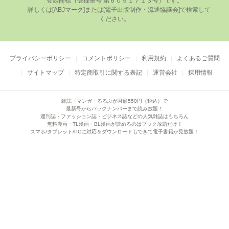
登録商標（登録番号 第６０９１７１３号）です。

      詳しくは[ABJマーク]または[電⼦出版制作・流通協議会]で検索して
ください。

プライバシーポリシー
コメントポリシー
利用規約
よくあるご質問
サイトマップ
特定商取引に関する表記
運営会社
採用情報
雑誌・マンガ・るるぶが月額550円（税込）で
最新号からバックナンバーまで読み放題！
週刊誌・ファッション誌・ビジネス誌などの人気雑誌はもちろん
無料漫画・TL漫画・BL漫画が読めるのはブック放題だけ！
スマホ/タブレット/PCに対応＆ダウンロードもできて電子書籍が見放題！