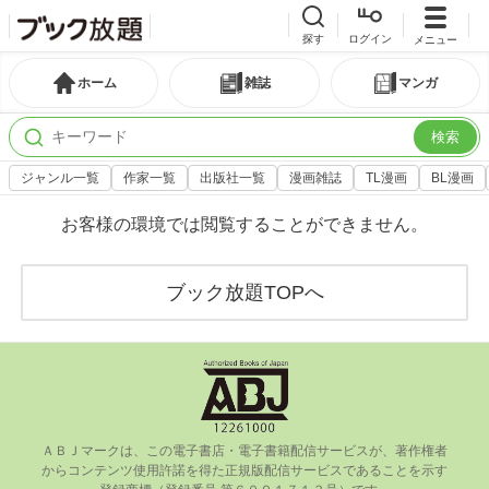
探す
ログイン
メニュー
ホーム
雑誌
マンガ
検索
ジャンル一覧
作家一覧
出版社一覧
漫画雑誌
TL漫画
BL漫画
お客様の環境では閲覧することができません。
ブック放題TOPへ
ＡＢＪマークは、この電⼦書店・電⼦書籍配信サービスが、著作権者
からコンテンツ使⽤許諾を得た正規版配信サービスであることを⽰す