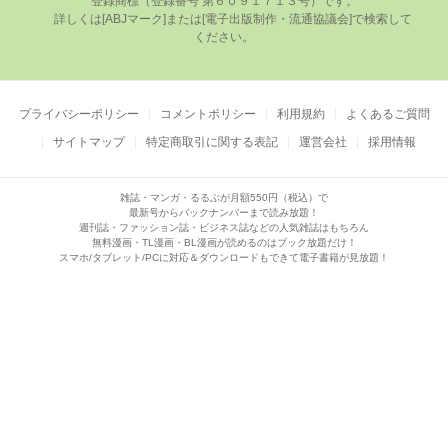
登録商標（登録番号 第６０９１７１３号）です。

      詳しくは[ABJマーク]または[電⼦出版制作・流通協議会]で検索して
ください。

プライバシーポリシー
コメントポリシー
利用規約
よくあるご質問
サイトマップ
特定商取引に関する表記
運営会社
採用情報
雑誌・マンガ・るるぶが月額550円（税込）で
最新号からバックナンバーまで読み放題！
週刊誌・ファッション誌・ビジネス誌などの人気雑誌はもちろん
無料漫画・TL漫画・BL漫画が読めるのはブック放題だけ！
スマホ/タブレット/PCに対応＆ダウンロードもできて電子書籍が見放題！