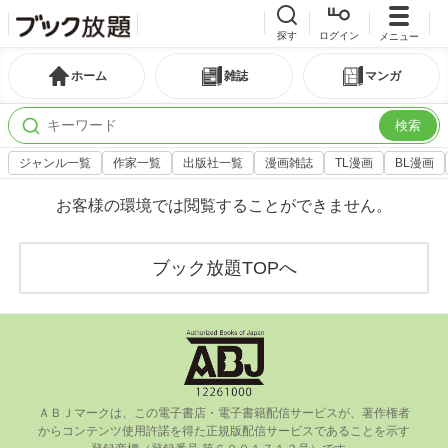
探す
ログイン
メニュー
ホーム
雑誌
マンガ
検索
ジャンル一覧
作家一覧
出版社一覧
漫画雑誌
TL漫画
BL漫画
お客様の環境では閲覧することができません。
ブック放題TOPへ
ＡＢＪマークは、この電⼦書店・電⼦書籍配信サービスが、著作権者
からコンテンツ使⽤許諾を得た正規版配信サービスであることを⽰す