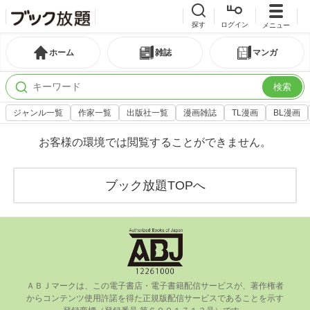
探す
ログイン
メニュー
ホーム
雑誌
マンガ
検索
ジャンル一覧
作家一覧
出版社一覧
漫画雑誌
TL漫画
BL漫画
お客様の環境では閲覧することができません。
ブック放題TOPへ
ＡＢＪマークは、この電⼦書店・電⼦書籍配信サービスが、著作権者
からコンテンツ使⽤許諾を得た正規版配信サービスであることを⽰す