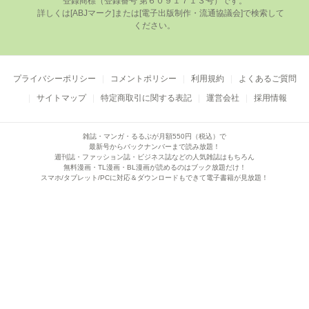
登録商標（登録番号 第６０９１７１３号）です。

      詳しくは[ABJマーク]または[電⼦出版制作・流通協議会]で検索して
ください。

プライバシーポリシー
コメントポリシー
利用規約
よくあるご質問
サイトマップ
特定商取引に関する表記
運営会社
採用情報
雑誌・マンガ・るるぶが月額550円（税込）で
最新号からバックナンバーまで読み放題！
週刊誌・ファッション誌・ビジネス誌などの人気雑誌はもちろん
無料漫画・TL漫画・BL漫画が読めるのはブック放題だけ！
スマホ/タブレット/PCに対応＆ダウンロードもできて電子書籍が見放題！