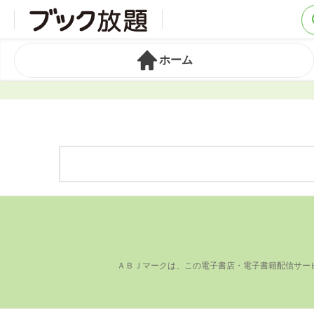
ホーム
ＡＢＪマークは、この電⼦書店・電⼦書籍配信サー