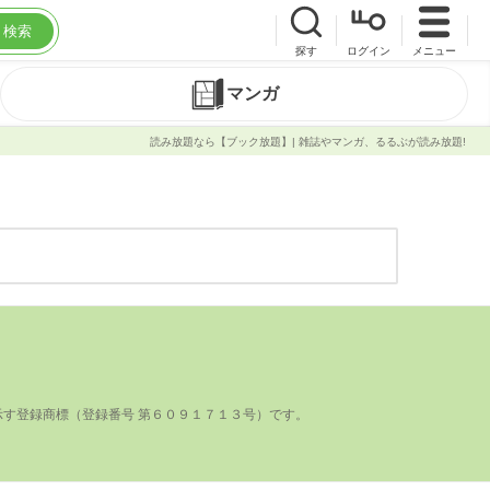
検索
探す
ログイン
メニュー
マンガ
読み放題なら【ブック放題】| 雑誌やマンガ、るるぶが読み放題!
登録商標（登録番号 第６０９１７１３号）です。
