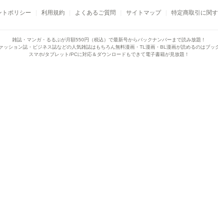
ントポリシー
利用規約
よくあるご質問
サイトマップ
特定商取引に関す
雑誌・マンガ・るるぶが月額550円（税込）で
最新号からバックナンバーまで読み放題！
ァッション誌・ビジネス誌などの人気雑誌はもちろん
無料漫画・TL漫画・BL漫画が読めるのはブッ
スマホ/タブレット/PCに対応＆ダウンロードもできて電子書籍が見放題！