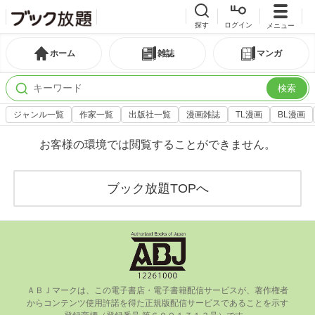
探す
ログイン
メニュー
ホーム
雑誌
マンガ
検索
ジャンル一覧
作家一覧
出版社一覧
漫画雑誌
TL漫画
BL漫画
お客様の環境では閲覧することができません。
ブック放題TOPへ
ＡＢＪマークは、この電⼦書店・電⼦書籍配信サービスが、著作権者
からコンテンツ使⽤許諾を得た正規版配信サービスであることを⽰す