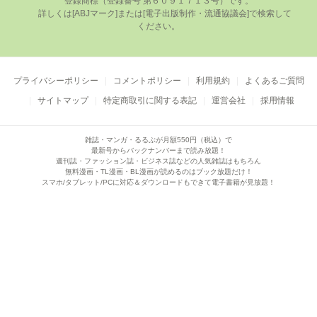
登録商標（登録番号 第６０９１７１３号）です。

      詳しくは[ABJマーク]または[電⼦出版制作・流通協議会]で検索して
ください。

プライバシーポリシー
コメントポリシー
利用規約
よくあるご質問
サイトマップ
特定商取引に関する表記
運営会社
採用情報
雑誌・マンガ・るるぶが月額550円（税込）で
最新号からバックナンバーまで読み放題！
週刊誌・ファッション誌・ビジネス誌などの人気雑誌はもちろん
無料漫画・TL漫画・BL漫画が読めるのはブック放題だけ！
スマホ/タブレット/PCに対応＆ダウンロードもできて電子書籍が見放題！