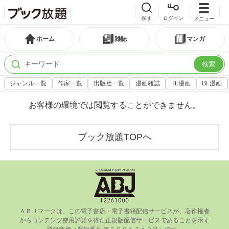
探す
ログイン
メニュー
ホーム
雑誌
マンガ
検索
ジャンル一覧
作家一覧
出版社一覧
漫画雑誌
TL漫画
BL漫画
お客様の環境では閲覧することができません。
ブック放題TOPへ
ＡＢＪマークは、この電⼦書店・電⼦書籍配信サービスが、著作権者
からコンテンツ使⽤許諾を得た正規版配信サービスであることを⽰す