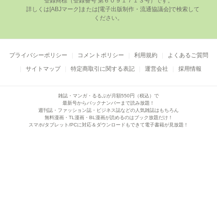
登録商標（登録番号 第６０９１７１３号）です。

      詳しくは[ABJマーク]または[電⼦出版制作・流通協議会]で検索して
ください。

プライバシーポリシー
コメントポリシー
利用規約
よくあるご質問
サイトマップ
特定商取引に関する表記
運営会社
採用情報
雑誌・マンガ・るるぶが月額550円（税込）で
最新号からバックナンバーまで読み放題！
週刊誌・ファッション誌・ビジネス誌などの人気雑誌はもちろん
無料漫画・TL漫画・BL漫画が読めるのはブック放題だけ！
スマホ/タブレット/PCに対応＆ダウンロードもできて電子書籍が見放題！