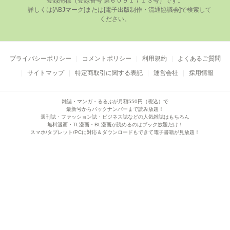
登録商標（登録番号 第６０９１７１３号）です。

      詳しくは[ABJマーク]または[電⼦出版制作・流通協議会]で検索して
ください。

プライバシーポリシー
コメントポリシー
利用規約
よくあるご質問
サイトマップ
特定商取引に関する表記
運営会社
採用情報
雑誌・マンガ・るるぶが月額550円（税込）で
最新号からバックナンバーまで読み放題！
週刊誌・ファッション誌・ビジネス誌などの人気雑誌はもちろん
無料漫画・TL漫画・BL漫画が読めるのはブック放題だけ！
スマホ/タブレット/PCに対応＆ダウンロードもできて電子書籍が見放題！