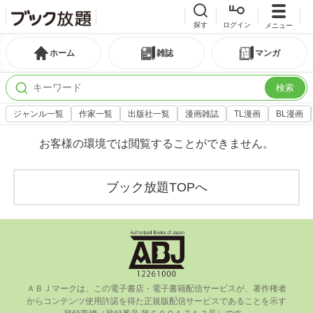
探す
ログイン
メニュー
ホーム
雑誌
マンガ
検索
ジャンル一覧
作家一覧
出版社一覧
漫画雑誌
TL漫画
BL漫画
お客様の環境では閲覧することができません。
ブック放題TOPへ
ＡＢＪマークは、この電⼦書店・電⼦書籍配信サービスが、著作権者
からコンテンツ使⽤許諾を得た正規版配信サービスであることを⽰す