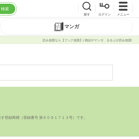
検索
探す
ログイン
メニュー
マンガ
読み放題なら【ブック放題】| 雑誌やマンガ、るるぶが読み放題!
登録商標（登録番号 第６０９１７１３号）です。
