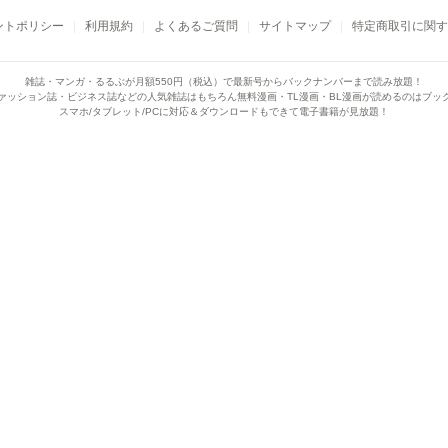
ントポリシー
利用規約
よくあるご質問
サイトマップ
特定商取引に関す
雑誌・マンガ・るるぶが月額550円（税込）で
最新号からバックナンバーまで読み放題！
ァッション誌・ビジネス誌などの人気雑誌はもちろん
無料漫画・TL漫画・BL漫画が読めるのはブッ
スマホ/タブレット/PCに対応＆ダウンロードもできて電子書籍が見放題！