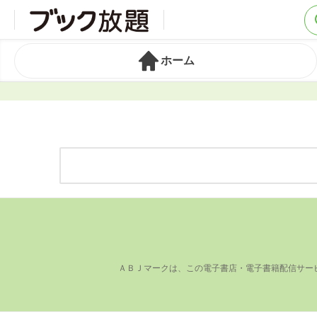
ホーム
ＡＢＪマークは、この電⼦書店・電⼦書籍配信サー