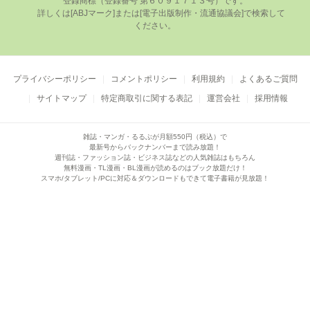
登録商標（登録番号 第６０９１７１３号）です。

      詳しくは[ABJマーク]または[電⼦出版制作・流通協議会]で検索して
ください。

プライバシーポリシー
コメントポリシー
利用規約
よくあるご質問
サイトマップ
特定商取引に関する表記
運営会社
採用情報
雑誌・マンガ・るるぶが月額550円（税込）で
最新号からバックナンバーまで読み放題！
週刊誌・ファッション誌・ビジネス誌などの人気雑誌はもちろん
無料漫画・TL漫画・BL漫画が読めるのはブック放題だけ！
スマホ/タブレット/PCに対応＆ダウンロードもできて電子書籍が見放題！