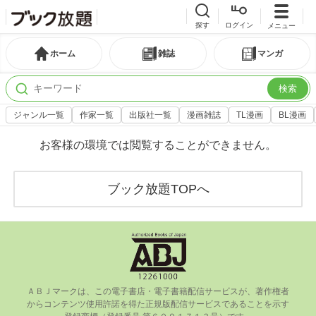
探す
ログイン
メニュー
ホーム
雑誌
マンガ
検索
ジャンル一覧
作家一覧
出版社一覧
漫画雑誌
TL漫画
BL漫画
お客様の環境では閲覧することができません。
ブック放題TOPへ
ＡＢＪマークは、この電⼦書店・電⼦書籍配信サービスが、著作権者
からコンテンツ使⽤許諾を得た正規版配信サービスであることを⽰す