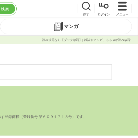
検索
探す
ログイン
メニュー
マンガ
読み放題なら【ブック放題】| 雑誌やマンガ、るるぶが読み放題!
登録商標（登録番号 第６０９１７１３号）です。
