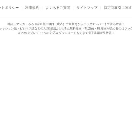
ントポリシー
利用規約
よくあるご質問
サイトマップ
特定商取引に関す
雑誌・マンガ・るるぶが月額550円（税込）で
最新号からバックナンバーまで読み放題！
ァッション誌・ビジネス誌などの人気雑誌はもちろん
無料漫画・TL漫画・BL漫画が読めるのはブッ
スマホ/タブレット/PCに対応＆ダウンロードもできて電子書籍が見放題！