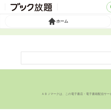
ホーム
ＡＢＪマークは、この電⼦書店・電⼦書籍配信サー