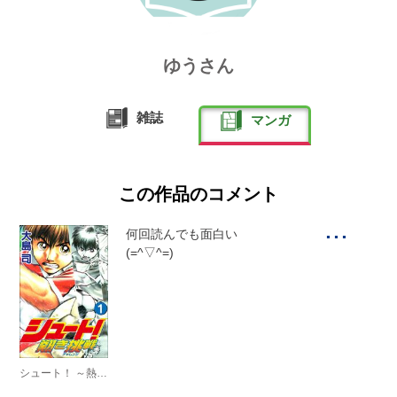
ゆうさん
雑誌
マンガ
この作品のコメント
...
何回読んでも面白い
(=^▽^=)
シュート！ ～熱き挑戦～