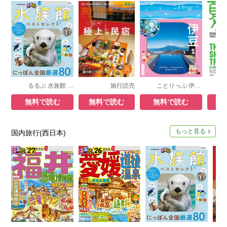
るるぶ 水族館 ベストセレクト
旅行読売
ことりっぷ 伊豆 熱海
無料で読む
無料で読む
無料で読む
無
もっと見る
国内旅行(西日本)