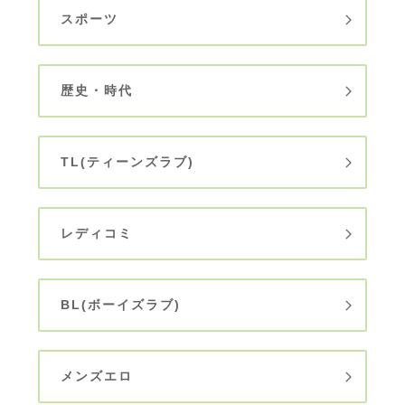
スポーツ
歴史・時代
TL(ティーンズラブ)
レディコミ
BL(ボーイズラブ)
メンズエロ