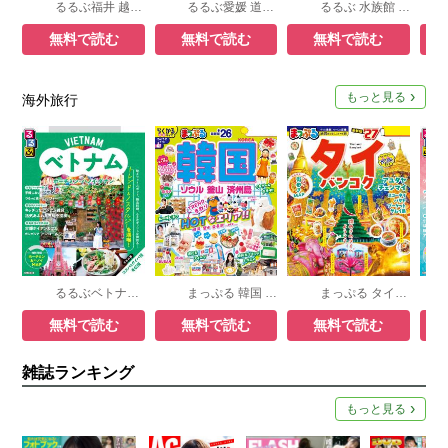
るるぶ福井 越前 若狭 恐竜博物館
るるぶ愛媛 道後温泉 松山 しまなみ海道
るるぶ 水族館 ベストセレクト
無料で読む
無料で読む
無料で読む
もっと見る
海外旅行
るるぶベトナム ホーチミン・ハノイ・ダナン
まっぷる 韓国 ソウル・釜山・済州島
まっぷる タイ・バンコク
無料で読む
無料で読む
無料で読む
雑誌ランキング
もっと見る