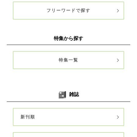
フリーワードで探す
特集から探す
特集一覧
雑誌
新刊順