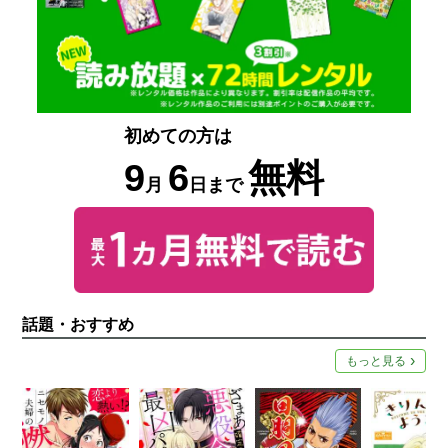
初めての方は
9
6
無料
月
日まで
話題・おすすめ
もっと見る