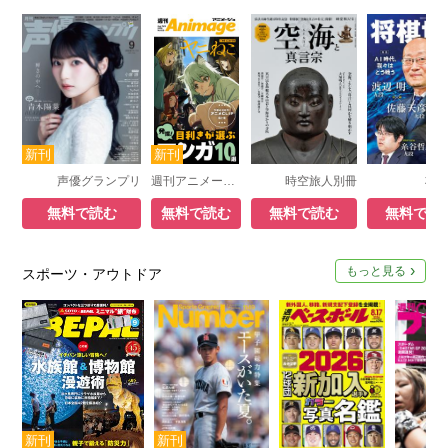
声優グランプリ
週刊アニメージュ
時空旅人別冊
将
無料で読む
無料で読む
無料で読む
無料で読
もっと見る
スポーツ・アウトドア