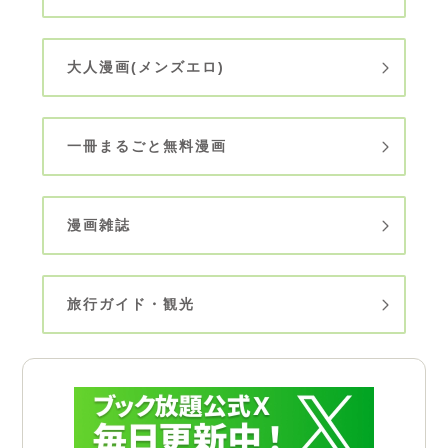
大人漫画(メンズエロ)
一冊まるごと無料漫画
漫画雑誌
旅行ガイド・観光