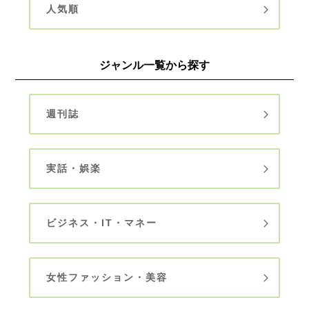
人気順
ジャンル一覧から探す
週刊誌
実話・娯楽
ビジネス・IT・マネー
女性ファッション・美容