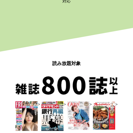
対応
読み放題対象
>
>
>
>