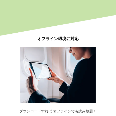
オフライン環境に対応
ダウンロードすれば オフラインでも読み放題！