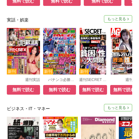
無料で読む
無料で読む
無料で読む
無
もっと見る
実話・娯楽
週刊実話
パチンコ必勝ガイド
週刊SECRET DIGITAL
週刊AG
無料で読む
無料で読む
無料で読む
無料で読む
もっと見る
ビジネス・IT・マネー