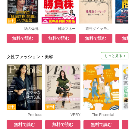
紙の爆弾
日経マネー
週刊ダイヤモンド
エコ
無料で読む
無料で読む
無料で読む
無料で
もっと見る
女性ファッション・美容
Precious
VERY
The Essential T-Shirts Guide 毎日着たいTシャツガイド
無料で読む
無料で読む
無料で読む
無