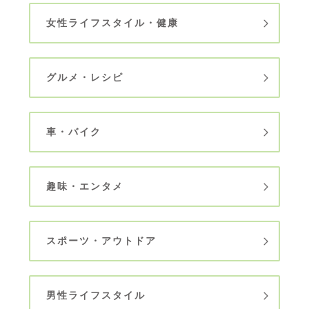
女性ライフスタイル・健康
グルメ・レシピ
車・バイク
趣味・エンタメ
スポーツ・アウトドア
男性ライフスタイル