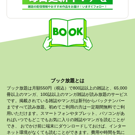
ブック放題とは
ブック放題は月額550円（税込）で800誌以上の雑誌と、65,000
冊以上のマンガ、100誌以上のマンガ雑誌が読み放題のサービス
です。掲載されている雑誌やマンガは新刊からバックナンバー
まですべて読み放題。初めてご利用の方は一定期間無料でご利
用いただけます。スマートフォンやタブレット、パソコンがあ
ればいつでもどこでもお気に入りの雑誌やマンガを読むことが
でき、 おでかけ前に端末にダウンロードしておけば、インター
ネット環境がなくても読むことができます。費用や時間を気に