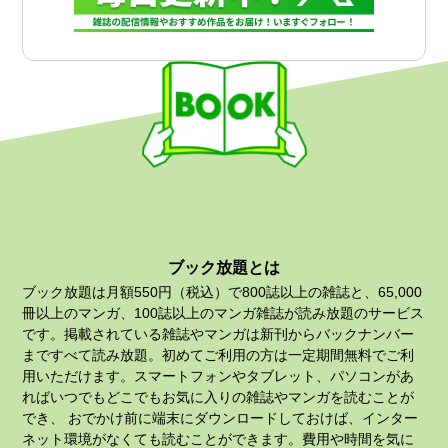
ブック放題とは
ブック放題は月額550円（税込）で800誌以上の雑誌と、65,000
冊以上のマンガ、100誌以上のマンガ雑誌が読み放題のサービス
です。掲載されている雑誌やマンガは新刊からバックナンバー
まですべて読み放題。初めてご利用の方は一定期間無料でご利
用いただけます。スマートフォンやタブレット、パソコンがあ
ればいつでもどこでもお気に入りの雑誌やマンガを読むことが
でき、 おでかけ前に端末にダウンロードしておけば、インター
ネット環境がなくても読むことができます。費用や時間を気に