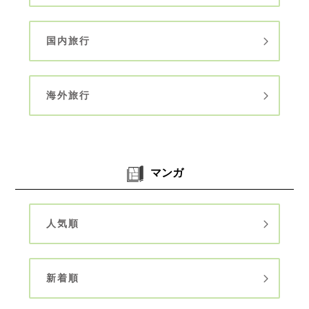
国内旅行
海外旅行
マンガ
人気順
新着順