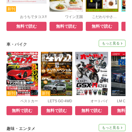
おうちでタコス!!
ワイン王国
こだわりやさんの料理道具＆自家製
無料で読む
無料で読む
無料で読む
無
もっと見る
車・バイク
ベストカー
LET'S GO 4WD
オートバイ
無料で読む
無料で読む
無料で読む
無料で
もっと見る
趣味・エンタメ