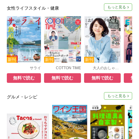
もっと見る
女性ライフスタイル・健康
サライ
COTTON TIME
大人のおしゃれ手帖
無料で読む
無料で読む
無料で読む
無
もっと見る
グルメ・レシピ