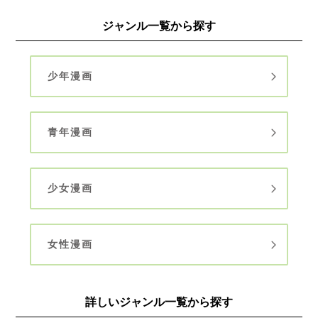
ジャンル一覧から探す
少年漫画
青年漫画
少女漫画
女性漫画
詳しいジャンル一覧から探す