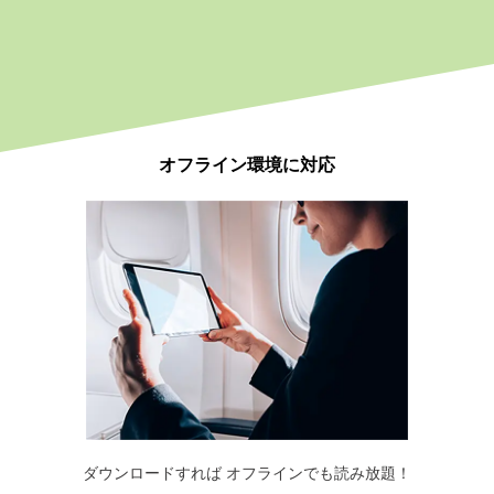
オフライン環境に対応
ダウンロードすれば オフラインでも読み放題！