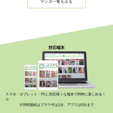
マンガ一覧をみる
対応端末
スマホ・タブレット・PCに対応様々な端末で同時に楽しめる！
※
※同時接続はブラウザは1台、アプリは5台まで