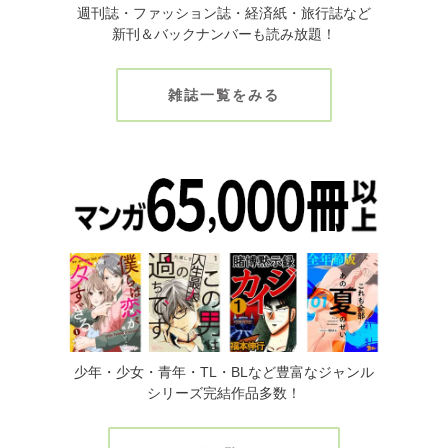
週刊誌・ファッション誌・経済紙・旅行誌など
新刊＆バックナンバーも読み放題！
雑誌一覧をみる
少年・少女・青年・TL・BLなど豊富なジャンル
シリーズ完結作品多数！