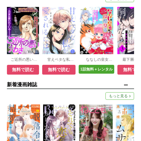
ご近所の悪いうわさ
甘えベタな私が愛されるには
ななしの皇女と冷酷皇帝 ～虐げられた幼女、今世では龍ともふもふに溺愛されています～（コミック） 分冊版
無料で読む
無料で読む
1話無料＋レンタル
無料で読
新着漫画雑誌
もっと見る