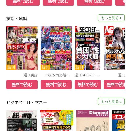
無料で読む
無料で読む
無料で読む
無料
もっと見る
実話・娯楽
週刊実話
パチンコ必勝ガイド
週刊SECRET DIGITAL
週刊AG
無料で読む
無料で読む
無料で読む
無料で読む
もっと見る
ビジネス・IT・マネー