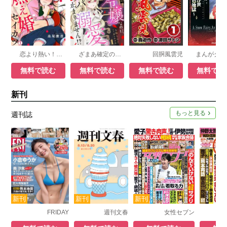
恋より熱い！？ニセモノ夫婦の燃え婚セイカツ
ざまあ確定の悪役令嬢なのに、なぜか最凶パパたちの溺愛が止まりません！？
回胴風雲児
無料で読む
無料で読む
無料で読む
無料で読
新刊
もっと見る
週刊誌
FRIDAY
週刊文春
女性セブン