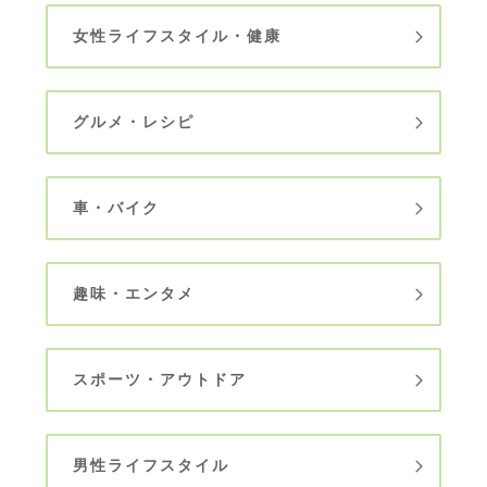
女性ライフスタイル・健康
グルメ・レシピ
車・バイク
趣味・エンタメ
スポーツ・アウトドア
男性ライフスタイル