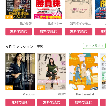
紙の爆弾
日経マネー
週刊ダイヤモンド
エコ
無料で読む
無料で読む
無料で読む
無料で
もっと見る
女性ファッション・美容
Precious
VERY
The Essential T-Shirts Guide 毎日着たいTシャツガイド
無料で読む
無料で読む
無料で読む
無