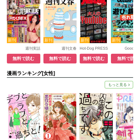
週刊実話
週刊文春
Hot-Dog PRESS
GoodsPr
無料で読む
無料で読む
無料で読む
無料で読む
漫画ランキング[女性]
もっと見る