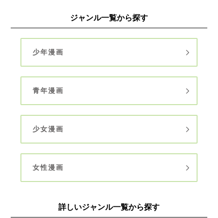
ジャンル一覧から探す
少年漫画
青年漫画
少女漫画
女性漫画
詳しいジャンル一覧から探す