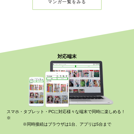
マンガ一覧をみる
対応端末
スマホ・タブレット・PCに対応様々な端末で同時に楽しめる！
※
※同時接続はブラウザは1台、アプリは5台まで