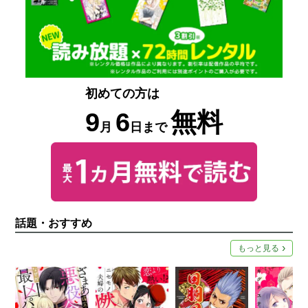
初めての方は
9
6
無料
月
日まで
話題・おすすめ
もっと見る