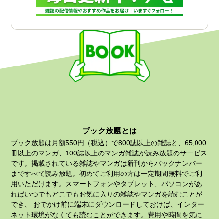
ブック放題とは
ブック放題は月額550円（税込）で800誌以上の雑誌と、65,000
冊以上のマンガ、100誌以上のマンガ雑誌が読み放題のサービス
です。掲載されている雑誌やマンガは新刊からバックナンバー
まですべて読み放題。初めてご利用の方は一定期間無料でご利
用いただけます。スマートフォンやタブレット、パソコンがあ
ればいつでもどこでもお気に入りの雑誌やマンガを読むことが
でき、 おでかけ前に端末にダウンロードしておけば、インター
ネット環境がなくても読むことができます。費用や時間を気に