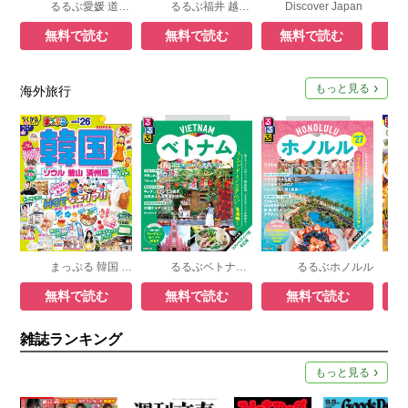
るるぶ愛媛 道後温泉 松山 しまなみ海道
るるぶ福井 越前 若狭 恐竜博物館
Discover Japan
無料で読む
無料で読む
無料で読む
無
もっと見る
海外旅行
まっぷる 韓国 ソウル・釜山・済州島
るるぶベトナム ホーチミン・ハノイ・ダナン
るるぶホノルル
無料で読む
無料で読む
無料で読む
雑誌ランキング
もっと見る