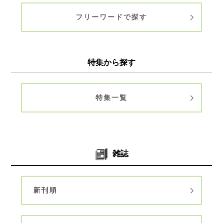
フリーワードで探す
特集から探す
特集一覧
雑誌
新刊順