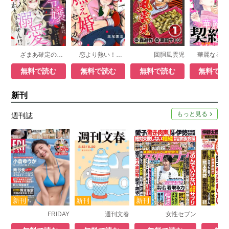
ざまあ確定の悪役令嬢なのに、なぜか最凶パパたちの溺愛が止まりません！？
恋より熱い！？ニセモノ夫婦の燃え婚セイカツ
回胴風雲児
無料で読む
無料で読む
無料で読む
無料で読
新刊
もっと見る
週刊誌
FRIDAY
週刊文春
女性セブン