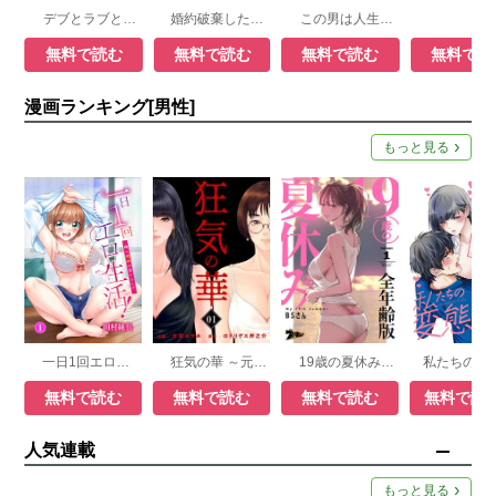
デブとラブと過ちと！
婚約破棄したいので悪役令嬢演じます
この男は人生最大の過ちです
P
無料で読む
無料で読む
無料で読む
無料で読
漫画ランキング[男性]
もっと見る
一日1回エロ生活！～俺の理性が負けるとき～
狂気の華 ～元カノの誘惑～
19歳の夏休み（フルカラー）【全年齢版】
私たちの変
無料で読む
無料で読む
無料で読む
無料で読
人気連載
もっと見る