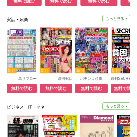
無料で読む
無料で読む
無料で読む
無料
もっと見る
実話・娯楽
馬サブロー
週刊実話
パチンコ必勝ガイド
週刊SECRET DIGI
無料で読む
無料で読む
無料で読む
無料で読む
もっと見る
ビジネス・IT・マネー