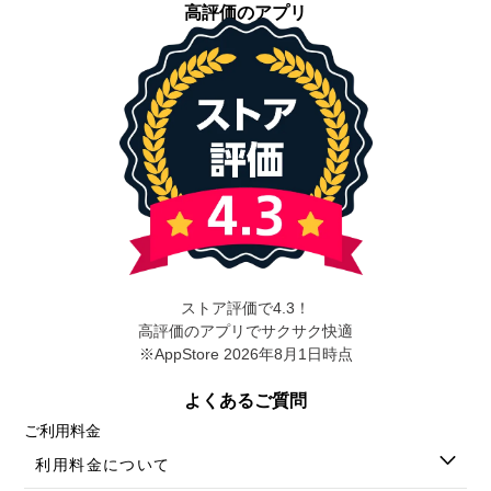
高評価のアプリ
ストア評価で4.3！
高評価のアプリでサクサク快適
※AppStore 2026年8月1日時点
よくあるご質問
ご利用料金
利用料金について