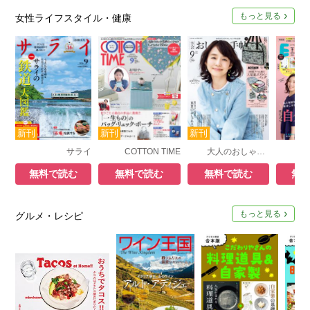
もっと見る
女性ライフスタイル・健康
サライ
COTTON TIME
大人のおしゃれ手帖
無料で読む
無料で読む
無料で読む
無
もっと見る
グルメ・レシピ