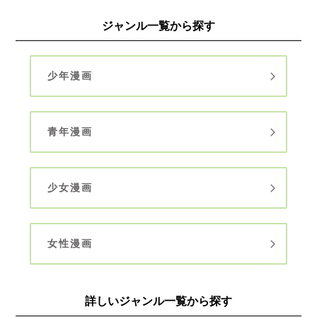
ジャンル一覧から探す
少年漫画
青年漫画
少女漫画
女性漫画
詳しいジャンル一覧から探す