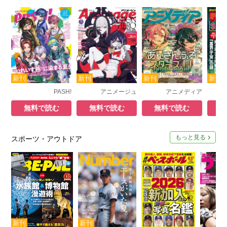
PASH!
アニメージュ
アニメディア
無料で読む
無料で読む
無料で読む
無
もっと見る
スポーツ・アウトドア