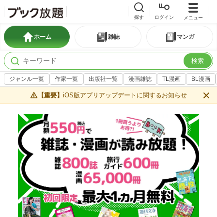
探す
ログイン
メニュー
ホーム
雑誌
マンガ
検索
ジャンル一覧
作家一覧
出版社一覧
漫画雑誌
TL漫画
BL漫画
【重要】
iOS版アプリアップデートに関するお知らせ