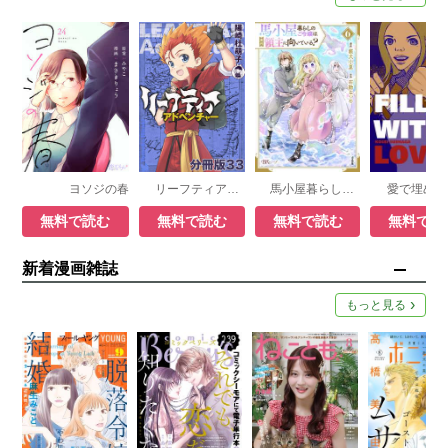
ヨソジの春
リーフティア・アドベンチャー分冊版
馬小屋暮らしのご令嬢は案外領主に向いている？ コミック版
無料で読む
無料で読む
無料で読む
無料で読
新着漫画雑誌
もっと見る