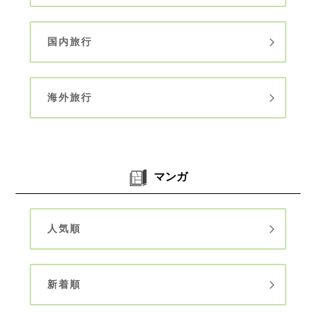
国内旅行
海外旅行
マンガ
人気順
新着順