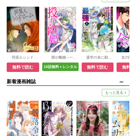
同居人シンドローム
授か離婚～一刻も早く身籠って、私から解放してさしあげます！
退学の末に勘当された騎士は、超絶スキル「絆召喚術」を会得し最強となる コミック版
無料で読む
16話無料＋レンタル
無料で読む
無料で
新着漫画雑誌
もっと見る