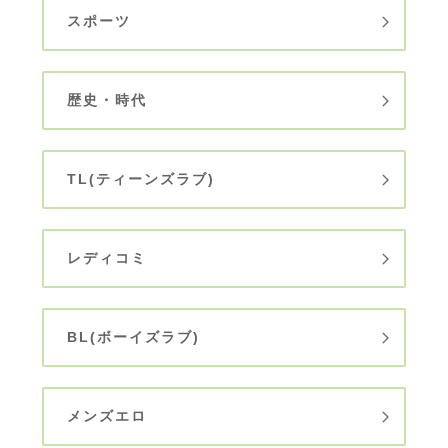
スポーツ
歴史・時代
TL(ティーンズラブ)
レディコミ
BL(ボーイズラブ)
メンズエロ