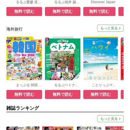
るるぶ愛媛 道後温泉 松山 しまなみ海道
るるぶ福井 越前 若狭 恐竜博物館
Discover Japan
無料で読む
無料で読む
無料で読む
無
もっと見る
海外旅行
まっぷる 韓国 ソウル・釜山・済州島
るるぶベトナム ホーチミン・ハノイ・ダナン
ことりっぷマガジン特別編集 何度でも行きたいハワイ
無料で読む
無料で読む
無料で読む
雑誌ランキング
もっと見る