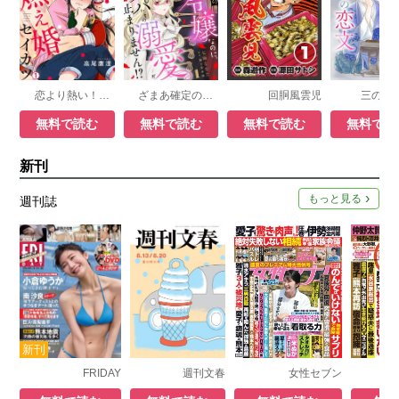
恋より熱い！？ニセモノ夫婦の燃え婚セイカツ
ざまあ確定の悪役令嬢なのに、なぜか最凶パパたちの溺愛が止まりません！？
回胴風雲児
三の君
無料で読む
無料で読む
無料で読む
無料で読
新刊
もっと見る
週刊誌
FRIDAY
週刊文春
女性セブン