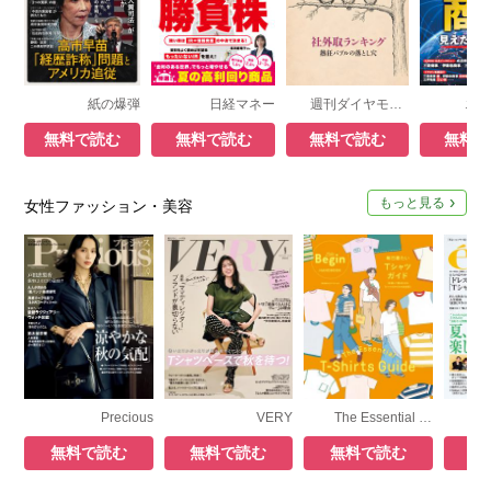
紙の爆弾
日経マネー
週刊ダイヤモンド
エコ
無料で読む
無料で読む
無料で読む
無料で
もっと見る
女性ファッション・美容
Precious
VERY
The Essential T-Shirts Guide 毎日着たいTシャツガイド
無料で読む
無料で読む
無料で読む
無