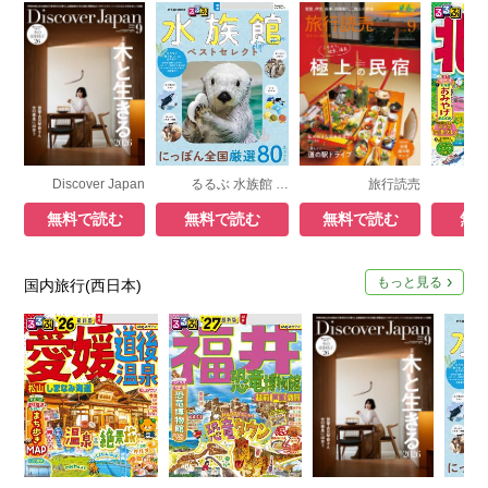
Discover Japan
るるぶ 水族館 ベストセレクト
旅行読売
無料で読む
無料で読む
無料で読む
無
もっと見る
国内旅行(西日本)