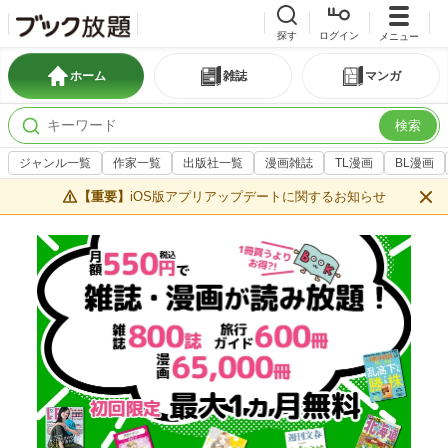
探す
ログイン
メニュー
ホーム
雑誌
マンガ
検索
ジャンル一覧
作家一覧
出版社一覧
漫画雑誌
TL漫画
BL漫画
【重要】
iOS版アプリアップデートに関するお知らせ