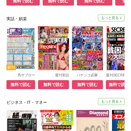
無料で読む
無料で読む
無料で読む
無料
もっと見る
実話・娯楽
馬サブロー
週刊実話
パチンコ必勝ガイド
週刊SECRET DIGI
無料で読む
無料で読む
無料で読む
無料で読む
もっと見る
ビジネス・IT・マネー