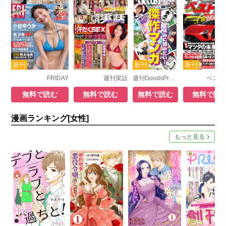
FRIDAY
週刊実話
週刊GoodsPress DIGITAL
ベスト
無料で読む
無料で読む
無料で読む
無料で読
漫画ランキング[女性]
もっと見る