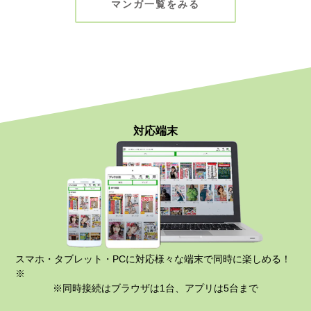
マンガ一覧をみる
対応端末
スマホ・タブレット・PCに対応様々な端末で同時に楽しめる！
※
※同時接続はブラウザは1台、アプリは5台まで