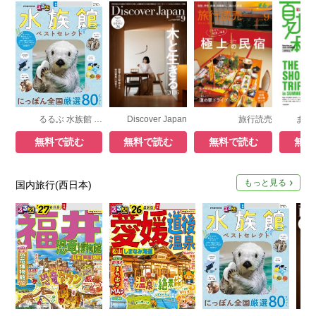
るるぶ 水族館 ベストセレクト
Discover Japan
旅行読売
無料で読む
無料で読む
無料で読む
無料
もっと見る
国内旅行(西日本)