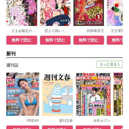
ざまあ確定の悪役令嬢なのに、なぜか最凶パパたちの溺愛が止まりません！？
恋より熱い！？ニセモノ夫婦の燃え婚セイカツ
回胴風雲児
無料で読む
無料で読む
無料で読む
無料で読
新刊
もっと見る
週刊誌
FRIDAY
週刊文春
女性セブン