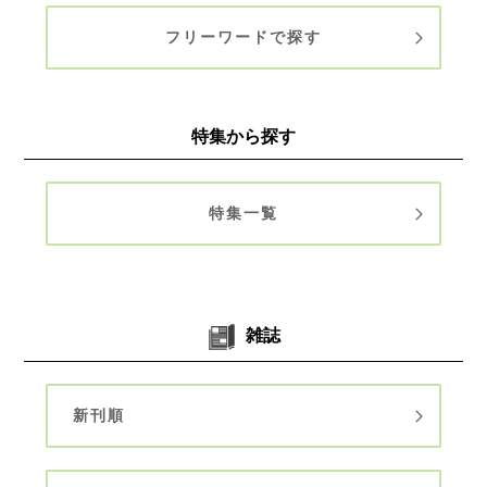
フリーワードで探す
特集から探す
特集一覧
雑誌
新刊順