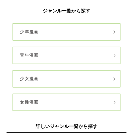
ジャンル一覧から探す
少年漫画
青年漫画
少女漫画
女性漫画
詳しいジャンル一覧から探す