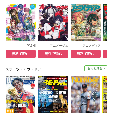
PASH!
アニメージュ
アニメディア
無料で読む
無料で読む
無料で読む
無
もっと見る
スポーツ・アウトドア