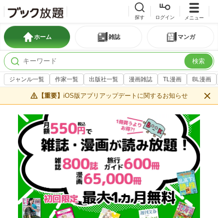
探す
ログイン
メニュー
ホーム
雑誌
マンガ
検索
ジャンル一覧
作家一覧
出版社一覧
漫画雑誌
TL漫画
BL漫画
【重要】
iOS版アプリアップデートに関するお知らせ