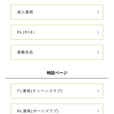
成人漫画
BL(R18）
連載作品
特設ページ
TL漫画(ティーンズラブ)
BL漫画(ボーイズラブ)