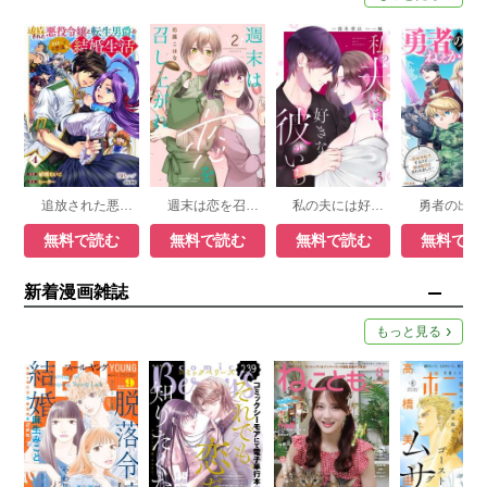
追放された悪役令嬢と転生男爵のスローで不思議な結婚生活 コミック版
週末は恋を召し上がれ
私の夫には好きな彼がいる
無料で読む
無料で読む
無料で読む
無料で読
新着漫画雑誌
もっと見る