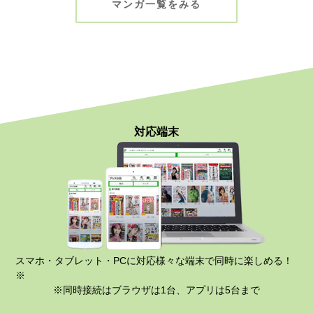
マンガ一覧をみる
対応端末
スマホ・タブレット・PCに対応様々な端末で同時に楽しめる！
※
※同時接続はブラウザは1台、アプリは5台まで