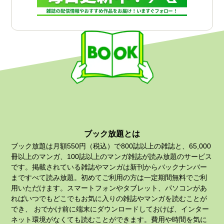
ブック放題とは
ブック放題は月額550円（税込）で800誌以上の雑誌と、65,000
冊以上のマンガ、100誌以上のマンガ雑誌が読み放題のサービス
です。掲載されている雑誌やマンガは新刊からバックナンバー
まですべて読み放題。初めてご利用の方は一定期間無料でご利
用いただけます。スマートフォンやタブレット、パソコンがあ
ればいつでもどこでもお気に入りの雑誌やマンガを読むことが
でき、 おでかけ前に端末にダウンロードしておけば、インター
ネット環境がなくても読むことができます。費用や時間を気に