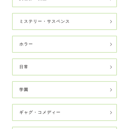
ミステリー・サスペンス
ホラー
日常
学園
ギャグ・コメディー