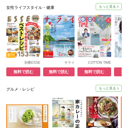
もっと見る
女性ライフスタイル・健康
別冊ESSE
サライ
COTTON TIME
無料で読む
無料で読む
無料で読む
無
もっと見る
グルメ・レシピ