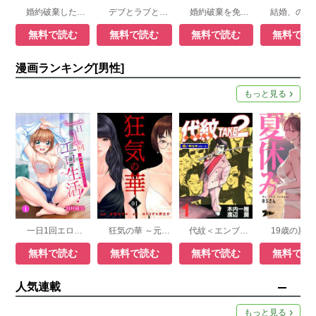
婚約破棄したいので悪役令嬢演じます
デブとラブと過ちと！
婚約破棄を免れた公爵令嬢は、夫の愛を信じられない
無料で読む
無料で読む
無料で読む
無料で読
漫画ランキング[男性]
もっと見る
一日1回エロ生活！～俺の理性が負けるとき～
狂気の華 ～元カノの誘惑～
代紋＜エンブレム＞TAKE2【極！単行本シリーズ】
無料で読む
無料で読む
無料で読む
無料で読
人気連載
もっと見る