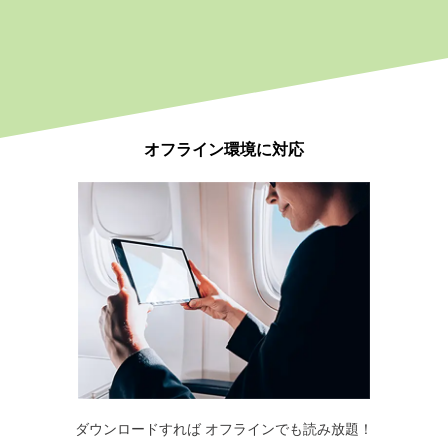
オフライン環境に対応
ダウンロードすれば オフラインでも読み放題！