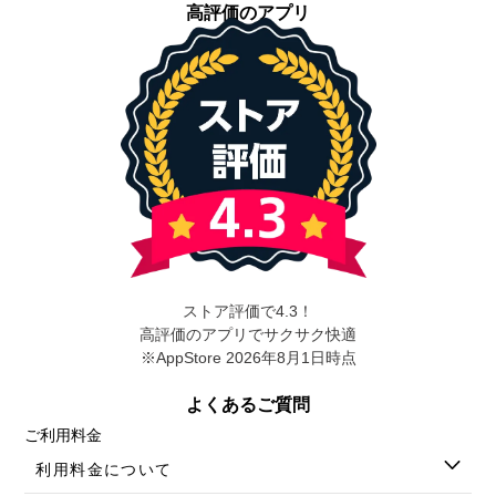
高評価のアプリ
ストア評価で4.3！
高評価のアプリでサクサク快適
※AppStore 2026年8月1日時点
よくあるご質問
ご利用料金
利用料金について