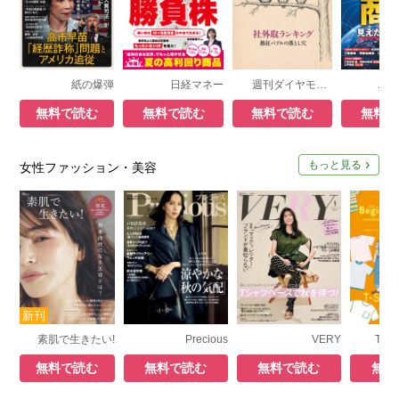
紙の爆弾
日経マネー
週刊ダイヤモンド
エコ
無料で読む
無料で読む
無料で読む
無料で
もっと見る
女性ファッション・美容
素肌で生きたい!
Precious
VERY
無料で読む
無料で読む
無料で読む
無料