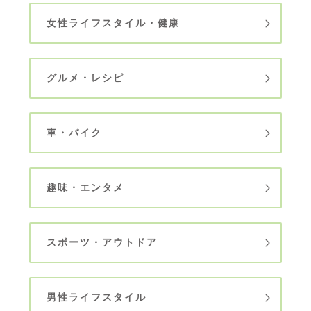
女性ライフスタイル・健康
グルメ・レシピ
車・バイク
趣味・エンタメ
スポーツ・アウトドア
男性ライフスタイル