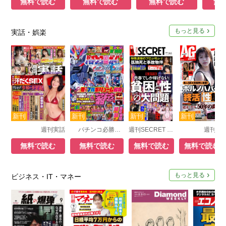
無料で読む
無料で読む
無料で読む
無
もっと見る
実話・娯楽
週刊実話
パチンコ必勝ガイド
週刊SECRET DIGITAL
週刊AG
無料で読む
無料で読む
無料で読む
無料で読む
もっと見る
ビジネス・IT・マネー