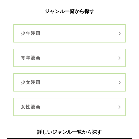
ジャンル一覧から探す
少年漫画
青年漫画
少女漫画
女性漫画
詳しいジャンル一覧から探す