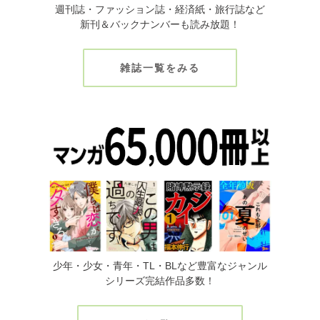
週刊誌・ファッション誌・経済紙・旅行誌など
新刊＆バックナンバーも読み放題！
雑誌一覧をみる
少年・少女・青年・TL・BLなど豊富なジャンル
シリーズ完結作品多数！