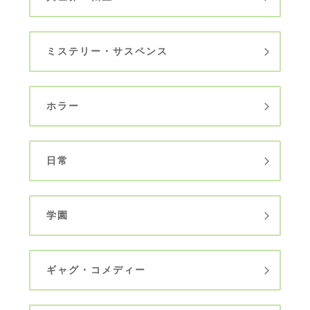
ミステリー・サスペンス
ホラー
日常
学園
ギャグ・コメディー