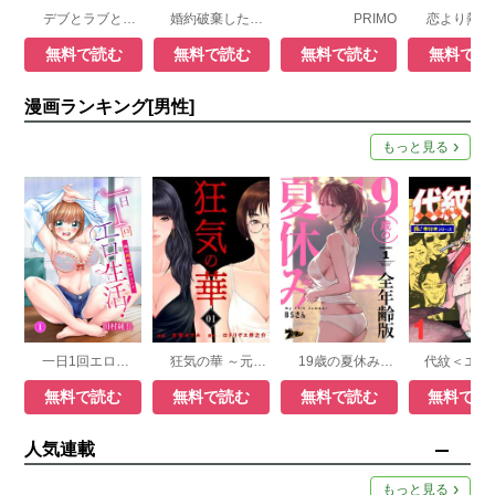
デブとラブと過ちと！
婚約破棄したいので悪役令嬢演じます
PRIMO
無料で読む
無料で読む
無料で読む
無料で読
漫画ランキング[男性]
もっと見る
一日1回エロ生活！～俺の理性が負けるとき～
狂気の華 ～元カノの誘惑～
19歳の夏休み（フルカラー）【全年齢版】
無料で読む
無料で読む
無料で読む
無料で読
人気連載
もっと見る