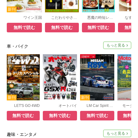
ワイン王国
こだわりやさんの料理道具＆自家製
悪魔の時短レシピ
無料で読む
無料で読む
無料で読む
無料で
もっと見る
車・バイク
LET'S GO 4WD
オートバイ
LM Car Spirit #03 NISSAN R89C
無料で読む
無料で読む
無料で読む
無料で
もっと見る
趣味・エンタメ