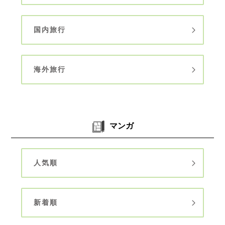
国内旅行
海外旅行
マンガ
人気順
新着順