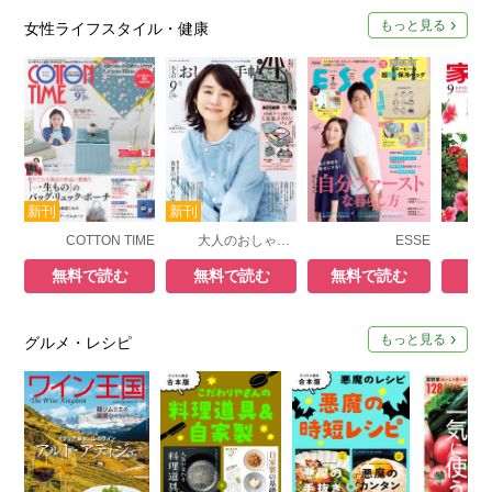
もっと見る
女性ライフスタイル・健康
COTTON TIME
大人のおしゃれ手帖
ESSE
無料で読む
無料で読む
無料で読む
無
もっと見る
グルメ・レシピ