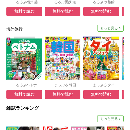
るるぶ福井 越前 若狭 恐竜博物館
るるぶ愛媛 道後温泉 松山 しまなみ海道
るるぶ 水族館 ベストセレクト
無料で読む
無料で読む
無料で読む
もっと見る
海外旅行
るるぶベトナム ホーチミン・ハノイ・ダナン
まっぷる 韓国 ソウル・釜山・済州島
まっぷる タイ・バンコク
無料で読む
無料で読む
無料で読む
雑誌ランキング
もっと見る