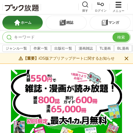
探す
ログイン
メニュー
ホーム
雑誌
マンガ
検索
ジャンル一覧
作家一覧
出版社一覧
漫画雑誌
TL漫画
BL漫画
【重要】
iOS版アプリアップデートに関するお知らせ