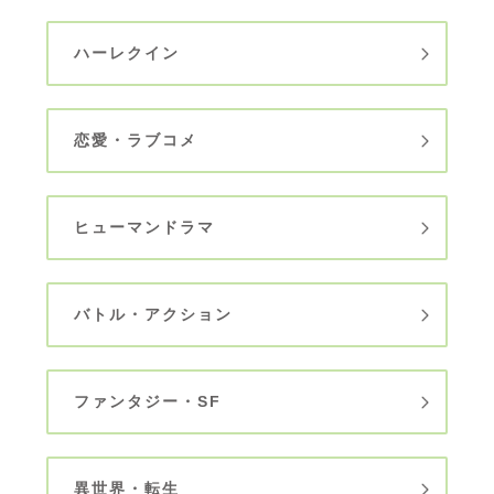
ハーレクイン
恋愛・ラブコメ
ヒューマンドラマ
バトル・アクション
ファンタジー・SF
異世界・転生