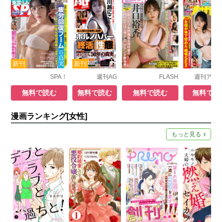
SPA！
週刊AG
FLASH
週刊アサ
無料で読む
無料で読む
無料で読む
無料で読
漫画ランキング[女性]
もっと見る