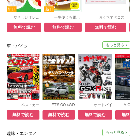
やさしいオレンジページ ひと皿作れば、なんとかなる。
一生使える電子レンジで大正解！
おうちでタコス!!
無料で読む
無料で読む
無料で読む
もっと見る
車・バイク
ベストカー
LET'S GO 4WD
オートバイ
無料で読む
無料で読む
無料で読む
無料で
もっと見る
趣味・エンタメ