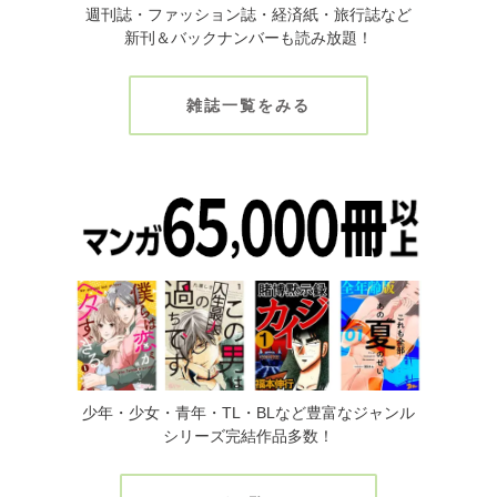
週刊誌・ファッション誌・経済紙・旅行誌など
新刊＆バックナンバーも読み放題！
雑誌一覧をみる
少年・少女・青年・TL・BLなど豊富なジャンル
シリーズ完結作品多数！