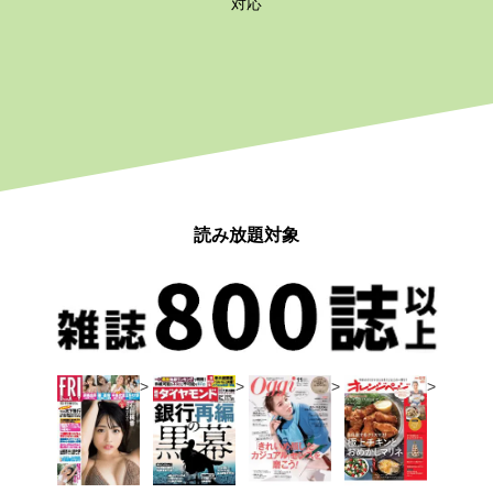
対応
読み放題対象
>
>
>
>