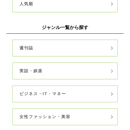
人気順
ジャンル一覧から探す
週刊誌
実話・娯楽
ビジネス・IT・マネー
女性ファッション・美容