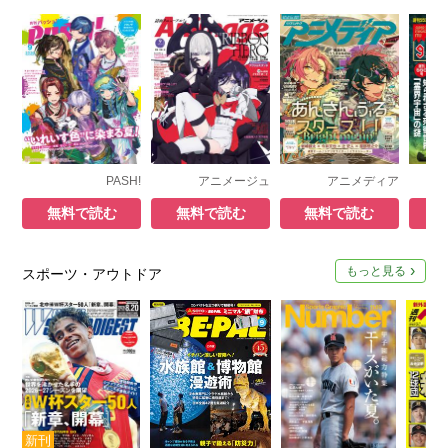
PASH!
アニメージュ
アニメディア
無料で読む
無料で読む
無料で読む
無
もっと見る
スポーツ・アウトドア