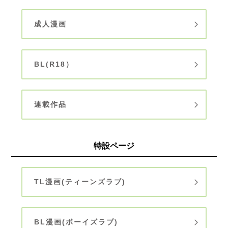
成人漫画
BL(R18）
連載作品
特設ページ
TL漫画(ティーンズラブ)
BL漫画(ボーイズラブ)