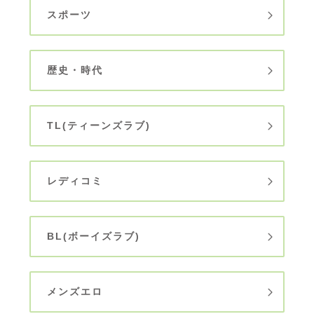
スポーツ
歴史・時代
TL(ティーンズラブ)
レディコミ
BL(ボーイズラブ)
メンズエロ