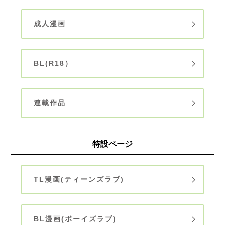
成人漫画
BL(R18）
連載作品
特設ページ
TL漫画(ティーンズラブ)
BL漫画(ボーイズラブ)