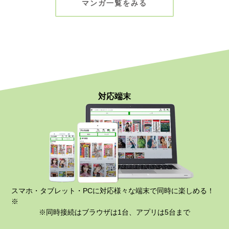
マンガ一覧をみる
対応端末
スマホ・タブレット・PCに対応様々な端末で同時に楽しめる！
※
※同時接続はブラウザは1台、アプリは5台まで