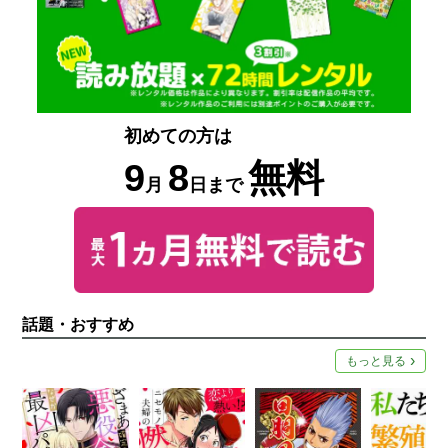
初めての方は
9
8
無料
月
日まで
話題・おすすめ
もっと見る