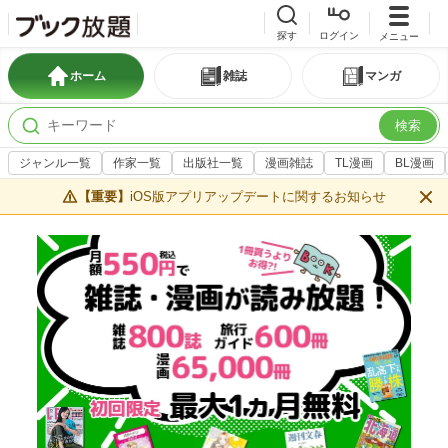
探す
ログイン
メニュー
ホーム
雑誌
マンガ
検索
ジャンル一覧
作家一覧
出版社一覧
漫画雑誌
TL漫画
BL漫画
【重要】
iOS版アプリアップデートに関するお知らせ