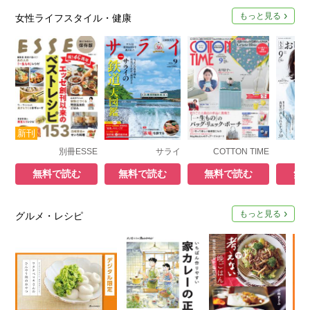
もっと見る
女性ライフスタイル・健康
別冊ESSE
サライ
COTTON TIME
無料で読む
無料で読む
無料で読む
無
もっと見る
グルメ・レシピ