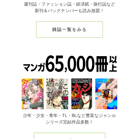
週刊誌・ファッション誌・経済紙・旅行誌など
新刊＆バックナンバーも読み放題！
雑誌一覧をみる
少年・少女・青年・TL・BLなど豊富なジャンル
シリーズ完結作品多数！