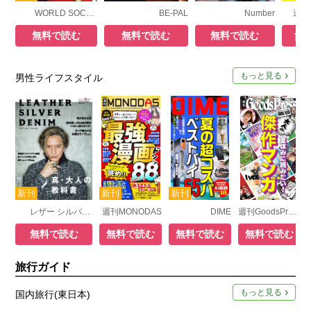
WORLD SOCCER DIGEST
BE-PAL
Number
無料で読む
無料で読む
無料で読む
無
もっと見る
男性ライフスタイル
レザー シルバー デニム
週刊MONODAS
DIME
週刊GoodsPress DIGITAL
無料で読む
無料で読む
無料で読む
無料で読む
旅行ガイド
もっと見る
国内旅行(東日本)