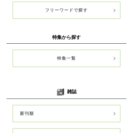
フリーワードで探す
特集から探す
特集一覧
雑誌
新刊順