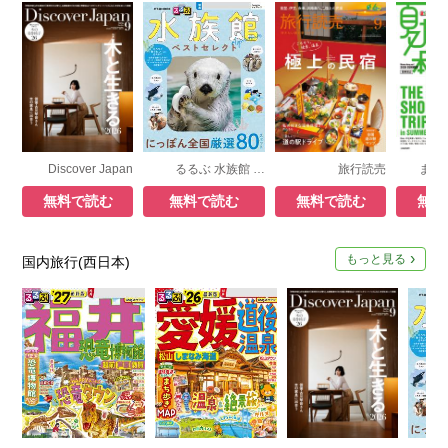
Discover Japan
るるぶ 水族館 ベストセレクト
旅行読売
無料で読む
無料で読む
無料で読む
無料
もっと見る
国内旅行(西日本)