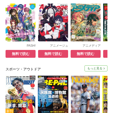
PASH!
アニメージュ
アニメディア
無料で読む
無料で読む
無料で読む
無
もっと見る
スポーツ・アウトドア