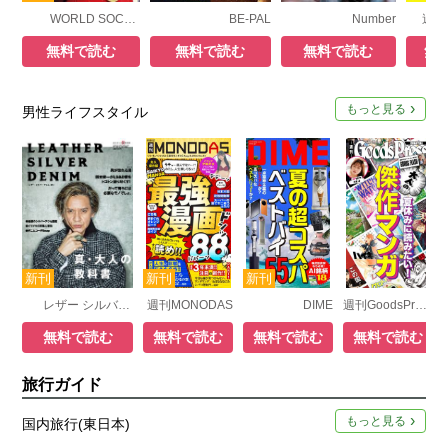
WORLD SOCCER DIGEST
BE-PAL
Number
無料で読む
無料で読む
無料で読む
無
もっと見る
男性ライフスタイル
レザー シルバー デニム
週刊MONODAS
DIME
週刊GoodsPress DIGITAL
無料で読む
無料で読む
無料で読む
無料で読む
旅行ガイド
もっと見る
国内旅行(東日本)