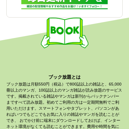
ブック放題とは
ブック放題は月額550円（税込）で800誌以上の雑誌と、65,000
冊以上のマンガ、100誌以上のマンガ雑誌が読み放題のサービス
です。掲載されている雑誌やマンガは新刊からバックナンバー
まですべて読み放題。初めてご利用の方は一定期間無料でご利
用いただけます。スマートフォンやタブレット、パソコンがあ
ればいつでもどこでもお気に入りの雑誌やマンガを読むことが
でき、 おでかけ前に端末にダウンロードしておけば、インター
ネット環境がなくても読むことができます。費用や時間を気に