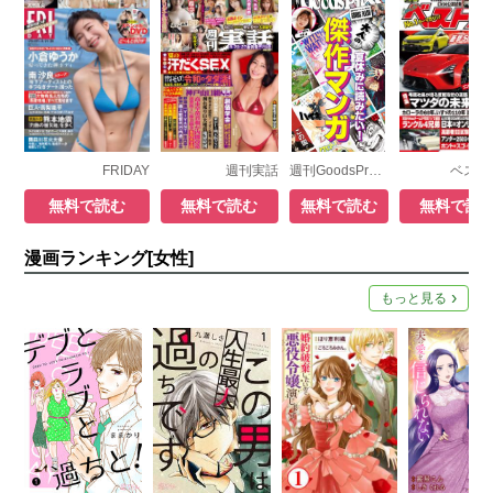
FRIDAY
週刊実話
週刊GoodsPress DIGITAL
ベスト
無料で読む
無料で読む
無料で読む
無料で読
漫画ランキング[女性]
もっと見る