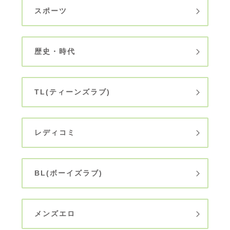
スポーツ
歴史・時代
TL(ティーンズラブ)
レディコミ
BL(ボーイズラブ)
メンズエロ