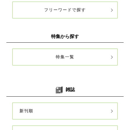
フリーワードで探す
特集から探す
特集一覧
雑誌
新刊順