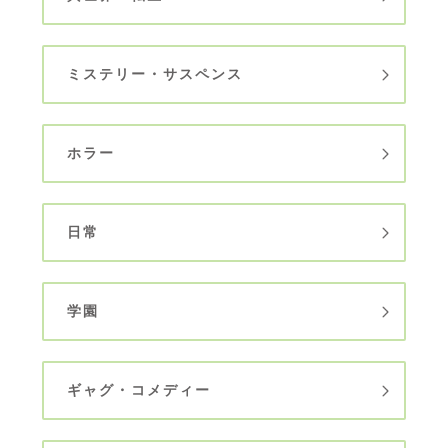
ミステリー・サスペンス
ホラー
日常
学園
ギャグ・コメディー