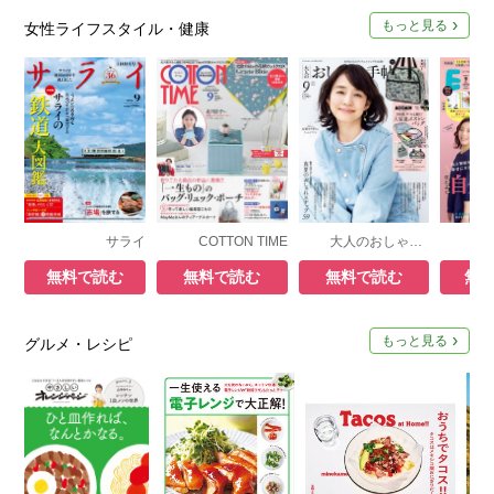
もっと見る
女性ライフスタイル・健康
サライ
COTTON TIME
大人のおしゃれ手帖
無料で読む
無料で読む
無料で読む
無
もっと見る
グルメ・レシピ