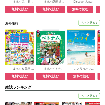
るるぶ福井 越前 若狭 恐竜博物館
るるぶ愛媛 道後温泉 松山 しまなみ海道
Discover Japan
無料で読む
無料で読む
無料で読む
無
もっと見る
海外旅行
まっぷる 韓国 ソウル・釜山・済州島
るるぶベトナム ホーチミン・ハノイ・ダナン
ことりっぷマガジン特別編集 何度でも行きたいハワイ
無料で読む
無料で読む
無料で読む
雑誌ランキング
もっと見る