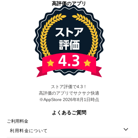
高評価のアプリ
ストア評価で4.3！
高評価のアプリでサクサク快適
※AppStore 2026年8月1日時点
よくあるご質問
ご利用料金
利用料金について