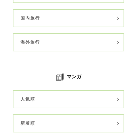
国内旅行
海外旅行
マンガ
人気順
新着順