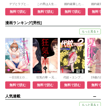
デブとラブと過ちと！
この男は人生最大の過ちです
婚約破棄したいので悪役令嬢演じます
無料で読む
無料で読む
無料で読む
無料で読
漫画ランキング[男性]
もっと見る
一日1回エロ生活！～俺の理性が負けるとき～
狂気の華 ～元カノの誘惑～
代紋＜エンブレム＞TAKE2【極！単行本シリーズ】
無料で読む
無料で読む
無料で読む
無料で読
人気連載
もっと見る