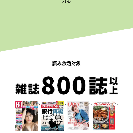
対応
読み放題対象
>
>
>
>