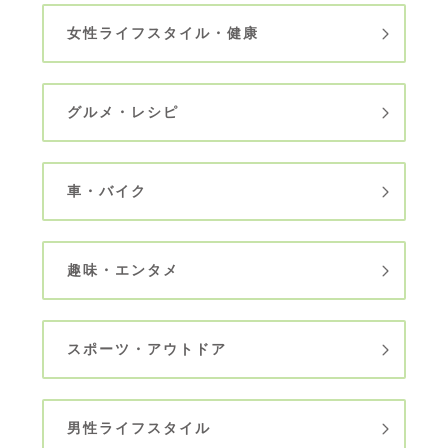
女性ライフスタイル・健康
グルメ・レシピ
車・バイク
趣味・エンタメ
スポーツ・アウトドア
男性ライフスタイル