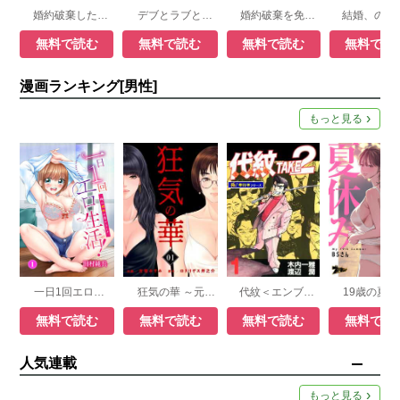
婚約破棄したいので悪役令嬢演じます
デブとラブと過ちと！
婚約破棄を免れた公爵令嬢は、夫の愛を信じられない
無料で読む
無料で読む
無料で読む
無料で読
漫画ランキング[男性]
もっと見る
一日1回エロ生活！～俺の理性が負けるとき～
狂気の華 ～元カノの誘惑～
代紋＜エンブレム＞TAKE2【極！単行本シリーズ】
無料で読む
無料で読む
無料で読む
無料で読
人気連載
もっと見る