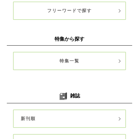
フリーワードで探す
特集から探す
特集一覧
雑誌
新刊順