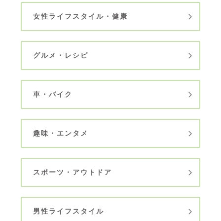
女性ライフスタイル・健康
グルメ・レシピ
車・バイク
趣味・エンタメ
スポーツ・アウトドア
男性ライフスタイル