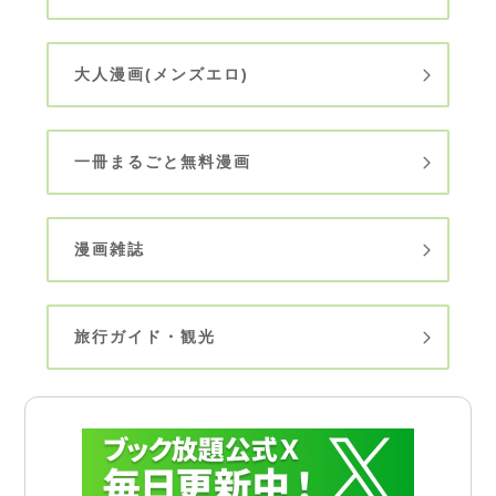
大人漫画(メンズエロ)
一冊まるごと無料漫画
漫画雑誌
旅行ガイド・観光