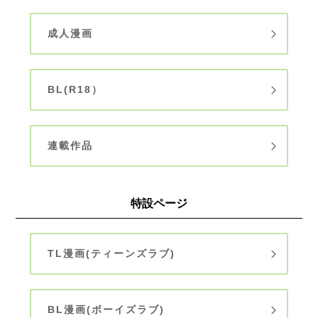
成人漫画
BL(R18）
連載作品
特設ページ
TL漫画(ティーンズラブ)
BL漫画(ボーイズラブ)