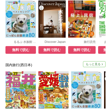
るるぶ 水族館 ベストセレクト
Discover Japan
旅行読売
無料で読む
無料で読む
無料で読む
無料
もっと見る
国内旅行(西日本)