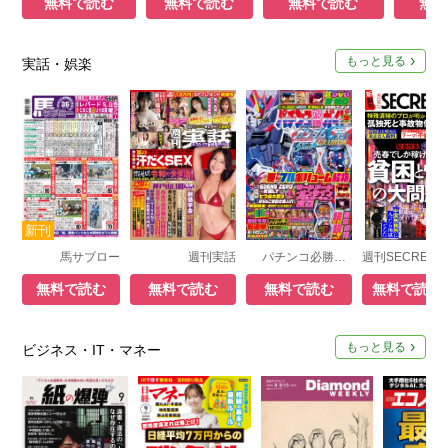
無料で読む
無料で読む
無料で読む
無料
もっと見る
実話・娯楽
馬サブロー
週刊実話
パチンコ必勝ガイド
週刊SECRET DIGI
無料で読む
無料で読む
無料で読む
無料で読む
もっと見る
ビジネス・IT・マネー