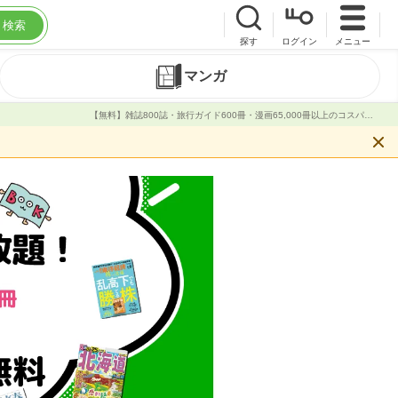
検索
探す
ログイン
メニュー
マンガ
【無料】雑誌800誌・旅行ガイド600冊・漫画65,000冊以上のコスパ最強サブスク読み放題 | 試し読み有り | コスパ最強ブック放題