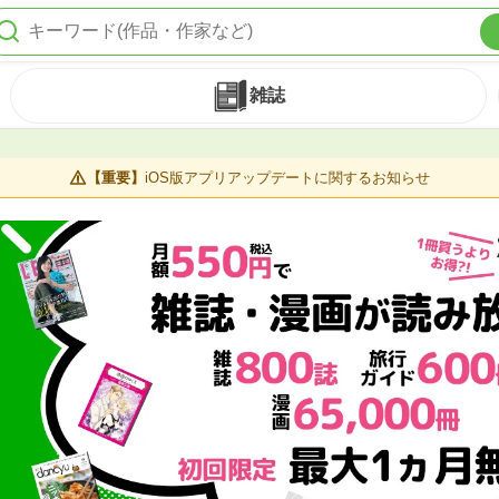
雑誌
【重要】
iOS版アプリアップデートに関するお知らせ