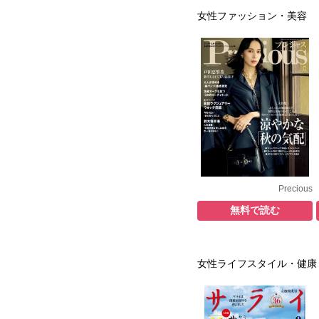
女性ファッション・美容
Precious
無料で読む
女性ライフスタイル・健康