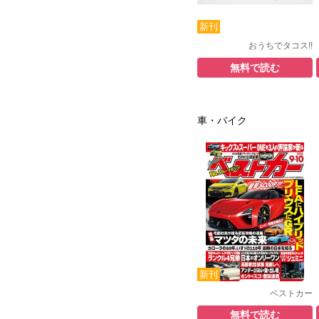
おうちでタコス!!
無料で読む
車・バイク
ベストカー
無料で読む