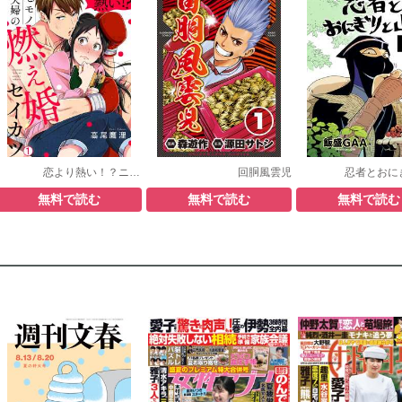
恋より熱い！？ニセモノ夫婦の燃え婚セイカツ
回胴風雲児
忍者とおに
無料で読む
無料で読む
無料で読む