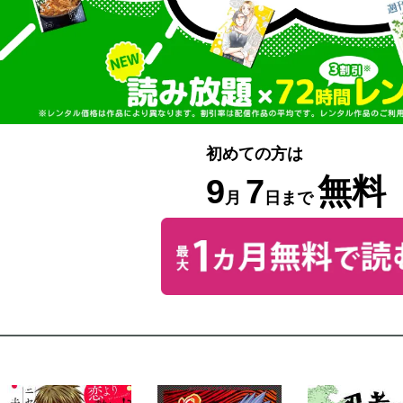
初めての方は
9
7
無料
月
日まで