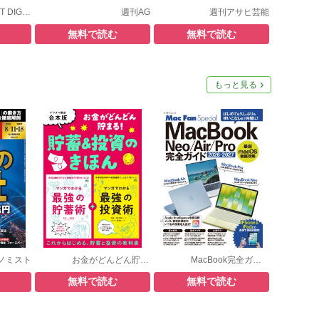
週刊SECRET DIGITAL
週刊AG
週刊アサヒ芸能
無料で読む
無料で読む
無
もっと見る
ノミスト
お金がどんどん貯まる！ 貯蓄＆投資のきほん
MacBook完全ガイド 2026-2027
無料で読む
無料で読む
無