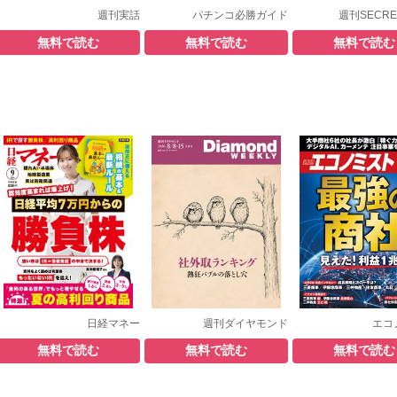
週刊実話
パチンコ必勝ガイド
無料で読む
無料で読む
無料で読む
日経マネー
週刊ダイヤモンド
エコ
無料で読む
無料で読む
無料で読む