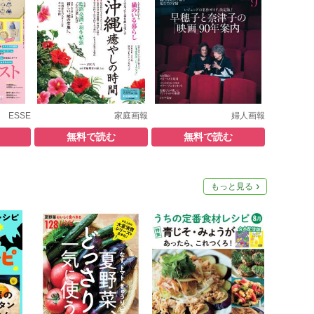
ESSE
家庭画報
婦人画報
無料で読む
無料で読む
無
もっと見る