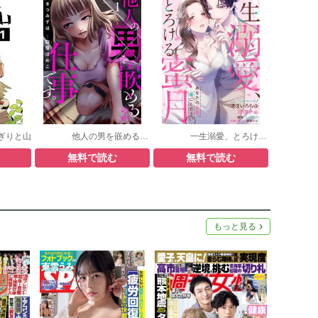
ぎりと山
他人の男を嵌めるのが仕事です。
一生溺愛、とろける蜜月。 あなたの全部、僕にください
無料で読む
無料で読む
無
もっと見る