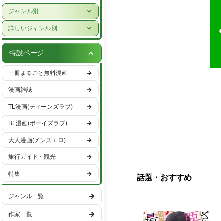
ジャンル別
女性ライフスタイル・健康
少年漫画
詳しいジャンル別
グルメ・レシピ
青年漫画
ハーレクイン
車・バイク
特設ページ
少女漫画
恋愛・ラブコメ
趣味・エンタメ
一冊まるごと無料漫画
女性漫画
ヒューマンドラマ
スポーツ・アウトドア
漫画雑誌
バトル・アクション
男性ライフスタイル
TL漫画(ティーンズラブ)
ファンタジー・SF
国内旅行
BL漫画(ボーイズラブ)
異世界・転生
海外旅行
大人漫画(メンズエロ)
ミステリー・サスペンス
旅行ガイド・観光
ホラー
特集
話題・おすすめ
日常
学園
ジャンル一覧
ギャグ・コメディー
作家一覧