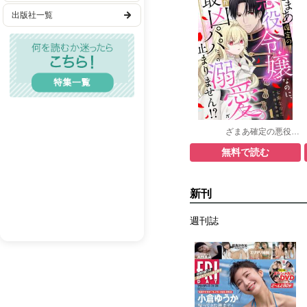
スポーツ
出版社一覧
歴史・時代
TL(ティーンズラブ)
レディコミ
BL(ボーイズラブ)
メンズエロ
ざまあ確定の悪役令嬢なのに、なぜか最凶パパたちの溺愛が止まりません！？
成人漫画
無料で読む
BL(R18）
新刊
週刊誌