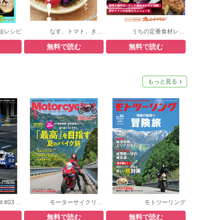
短レシピ
なす、トマト、きゅうり、ピーマン 夏野菜、どっさり一気に使う！ 夏野菜おいしく食べきる128レシピ
うちの定番食材レシピ8月
無料で読む
無料で読む
無
もっと見る
LM Car Spirit #03 NISSAN R89C
モーターサイクリスト
モトツーリング
無料で読む
無料で読む
無