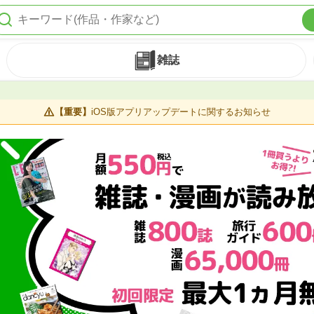
雑誌
【重要】
iOS版アプリアップデートに関するお知らせ