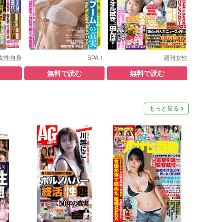
女性自身
SPA！
週刊女性
無料で読む
無料で読む
無
もっと見る