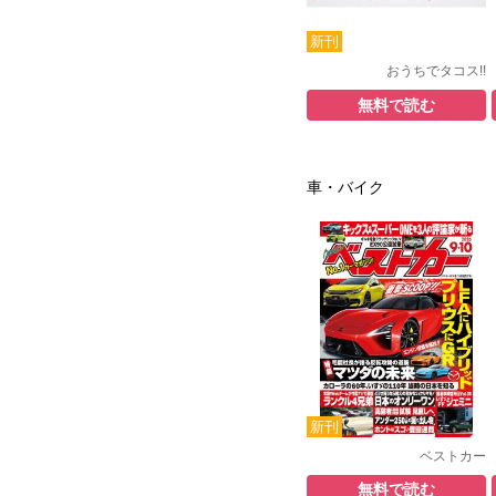
おうちでタコス!!
無料で読む
車・バイク
ベストカー
無料で読む