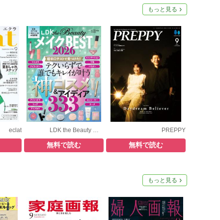
もっと見る
eclat
LDK the Beauty メイク the BEST 2026
PREPPY
無料で読む
無料で読む
無
もっと見る