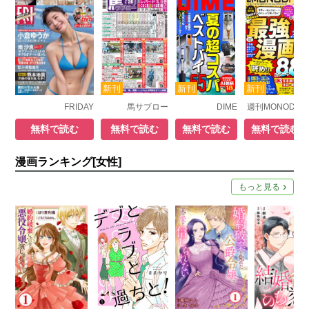
FRIDAY
馬サブロー
DIME
週刊MONODAS
無料で読む
無料で読む
無料で読む
無料で読む
漫画ランキング[女性]
もっと見る