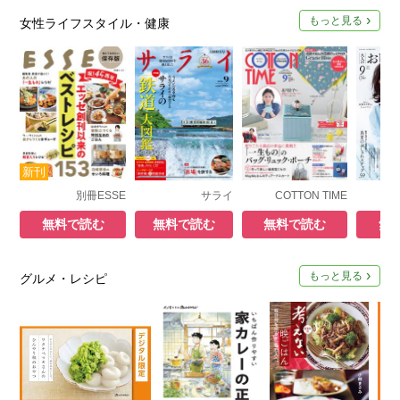
もっと見る
女性ライフスタイル・健康
別冊ESSE
サライ
COTTON TIME
無料で読む
無料で読む
無料で読む
無
もっと見る
グルメ・レシピ