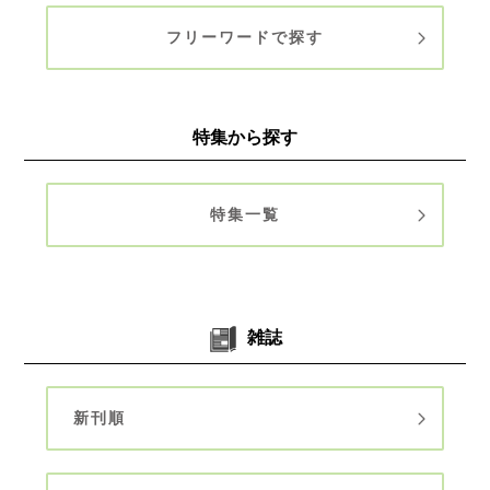
フリーワードで探す
特集から探す
特集一覧
雑誌
新刊順