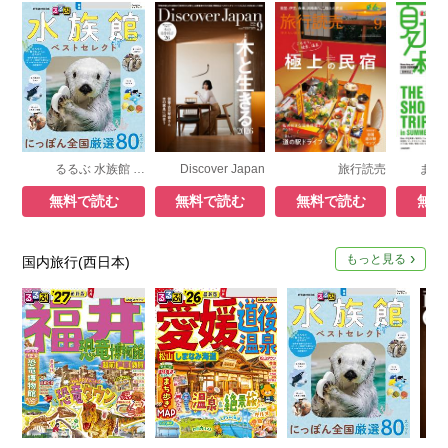
るるぶ 水族館 ベストセレクト
Discover Japan
旅行読売
無料で読む
無料で読む
無料で読む
無料
もっと見る
国内旅行(西日本)