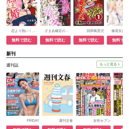
恋より熱い！？ニセモノ夫婦の燃え婚セイカツ
ざまあ確定の悪役令嬢なのに、なぜか最凶パパたちの溺愛が止まりません！？
回胴風雲児
無料で読む
無料で読む
無料で読む
無料で読
新刊
もっと見る
週刊誌
FRIDAY
週刊文春
女性セブン