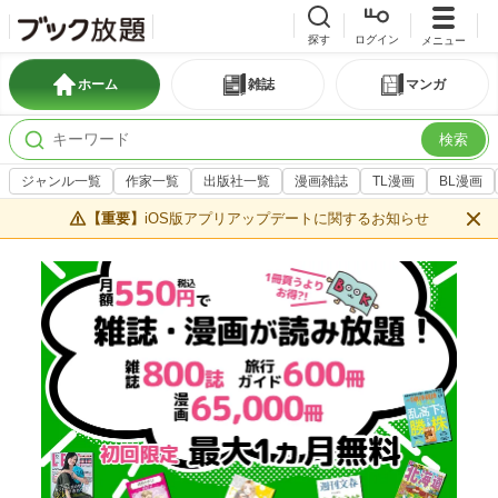
探す
ログイン
メニュー
ホーム
雑誌
マンガ
検索
ジャンル一覧
作家一覧
出版社一覧
漫画雑誌
TL漫画
BL漫画
【重要】
iOS版アプリアップデートに関するお知らせ