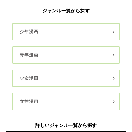
ジャンル一覧から探す
少年漫画
青年漫画
少女漫画
女性漫画
詳しいジャンル一覧から探す