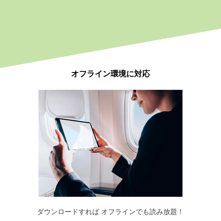
オフライン環境に対応
ダウンロードすれば オフラインでも読み放題！