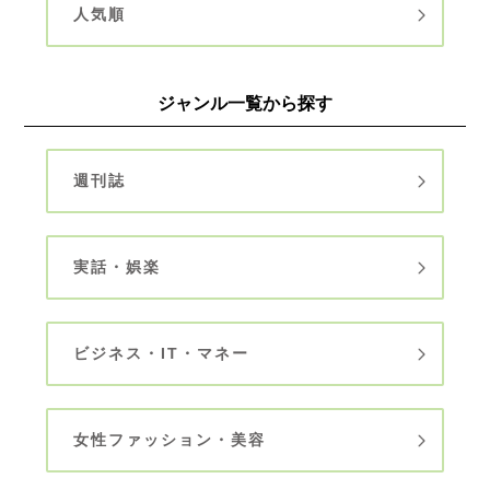
人気順
ジャンル一覧から探す
週刊誌
実話・娯楽
ビジネス・IT・マネー
女性ファッション・美容