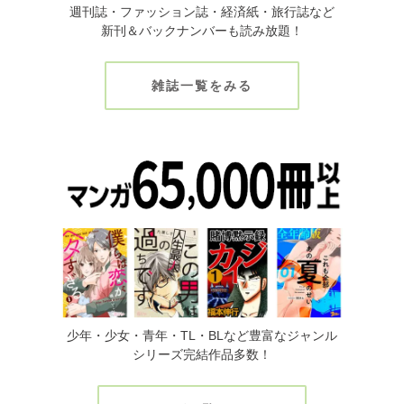
週刊誌・ファッション誌・経済紙・旅行誌など
新刊＆バックナンバーも読み放題！
雑誌一覧をみる
少年・少女・青年・TL・BLなど豊富なジャンル
シリーズ完結作品多数！