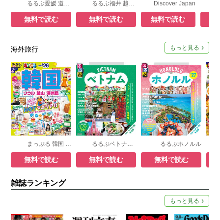
るるぶ愛媛 道後温泉 松山 しまなみ海道
るるぶ福井 越前 若狭 恐竜博物館
Discover Japan
無料で読む
無料で読む
無料で読む
無
もっと見る
海外旅行
まっぷる 韓国 ソウル・釜山・済州島
るるぶベトナム ホーチミン・ハノイ・ダナン
るるぶホノルル
無料で読む
無料で読む
無料で読む
雑誌ランキング
もっと見る