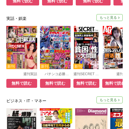
無料で読む
無料で読む
無料で読む
無料
もっと見る
実話・娯楽
週刊実話
パチンコ必勝ガイド
週刊SECRET DIGITAL
週刊AG
無料で読む
無料で読む
無料で読む
無料で読む
もっと見る
ビジネス・IT・マネー