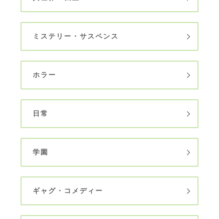
ミステリー・サスペンス
ホラー
日常
学園
ギャグ・コメディー