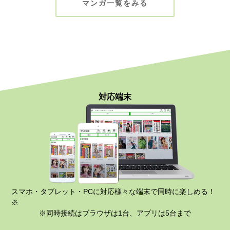
マンガ一覧をみる
対応端末
スマホ・タブレット・PCに対応様々な端末で同時に楽しめる！
※
※同時接続はブラウザは1台、アプリは5台まで