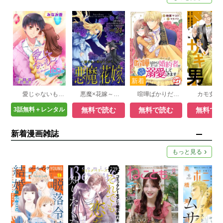
愛じゃないもん。
悪魔×花嫁～選ばれた娘はどっち？～
喧嘩ばかりだった婚約者がいきなり溺愛してきます
カモ女と
3話無料＋レンタル
無料で読む
無料で読む
無料で
新着漫画雑誌
もっと見る