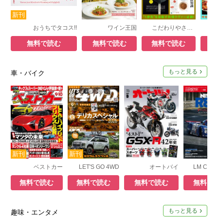
おうちでタコス!!
ワイン王国
こだわりやさんの料理道具＆自家製
無料で読む
無料で読む
無料で読む
無
もっと見る
車・バイク
ベストカー
LET'S GO 4WD
オートバイ
無料で読む
無料で読む
無料で読む
無料で
もっと見る
趣味・エンタメ