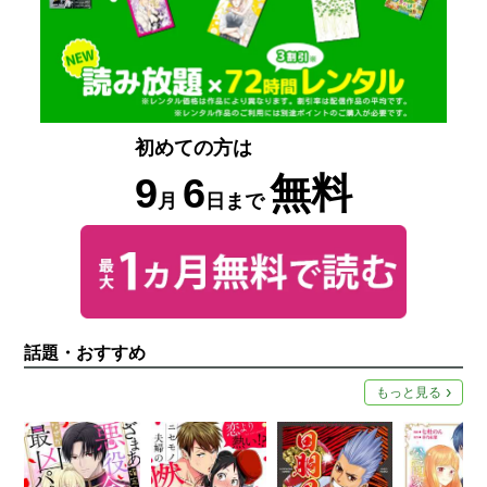
初めての方は
9
6
無料
月
日まで
話題・おすすめ
もっと見る