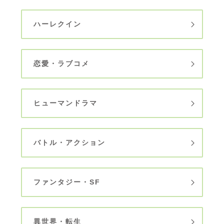
ハーレクイン
恋愛・ラブコメ
ヒューマンドラマ
バトル・アクション
ファンタジー・SF
異世界・転生