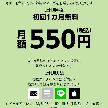
せず、お気に入りの雑誌やマンガをお楽しみいただけます。
ご利用料金
※1カ月無料は初めてブック放題に
ご利用方法
複数のログイン方法に対応※
※メールアドレス、MySoftBank ID、SNS（LINE）、Apple IDに