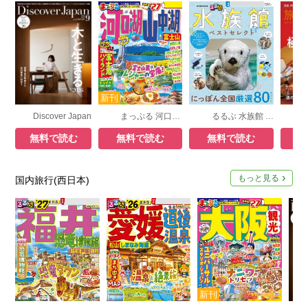
Discover Japan
まっぷる 河口湖・山中湖 富士山
るるぶ 水族館 ベストセレクト
無料で読む
無料で読む
無料で読む
無
もっと見る
国内旅行(西日本)