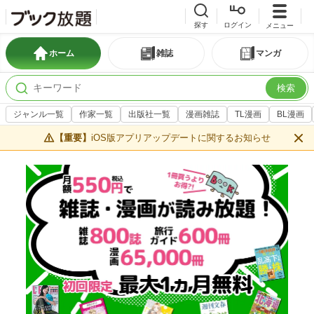
探す
ログイン
メニュー
ホーム
雑誌
マンガ
検索
ジャンル一覧
作家一覧
出版社一覧
漫画雑誌
TL漫画
BL漫画
【重要】
iOS版アプリアップデートに関するお知らせ