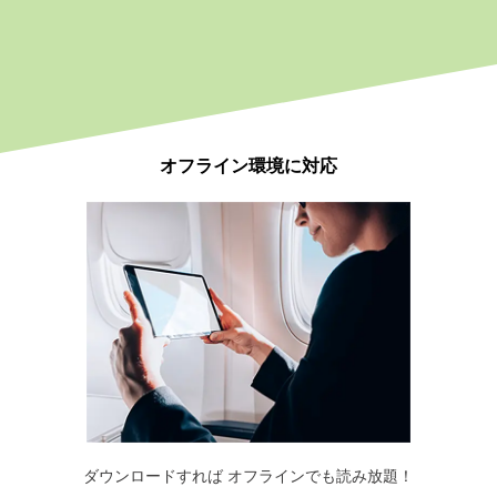
オフライン環境に対応
ダウンロードすれば オフラインでも読み放題！