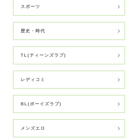
スポーツ
歴史・時代
TL(ティーンズラブ)
レディコミ
BL(ボーイズラブ)
メンズエロ