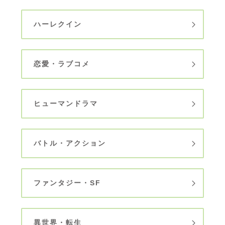
ハーレクイン
恋愛・ラブコメ
ヒューマンドラマ
バトル・アクション
ファンタジー・SF
異世界・転生