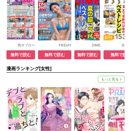
馬サブロー
FRIDAY
DIME
別冊E
無料で読む
無料で読む
無料で読む
無料で読む
漫画ランキング[女性]
もっと見る