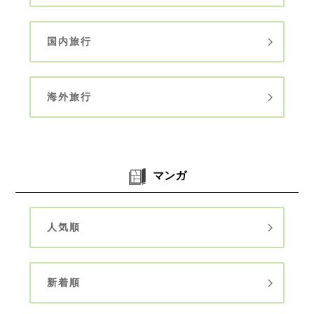
国内旅行
海外旅行
マンガ
人気順
新着順