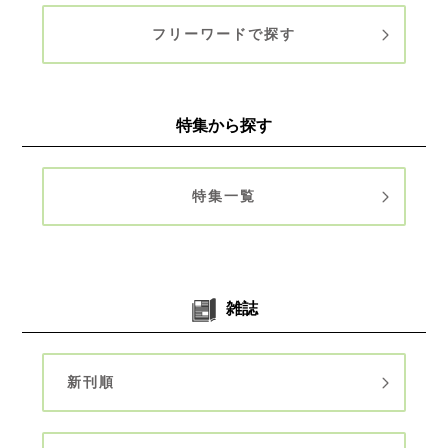
フリーワードで探す
特集から探す
特集一覧
雑誌
新刊順