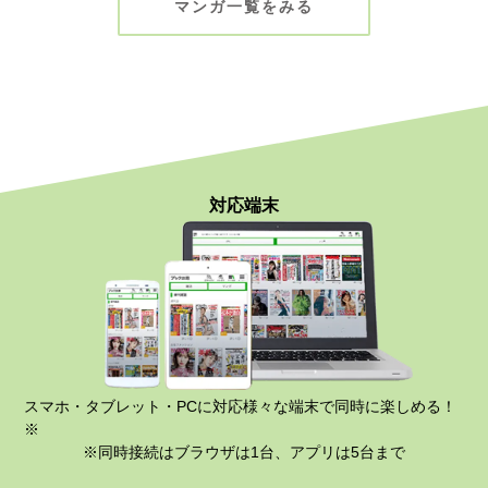
マンガ一覧をみる
対応端末
スマホ・タブレット・PCに対応様々な端末で同時に楽しめる！
※
※同時接続はブラウザは1台、アプリは5台まで